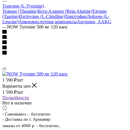
—
Тирозин (L-Tyrosine)
Теанин (Theanine)
Бета-Аланин (Beta-Alanine)
Таурин
(Taurine)
Цитрулин (L-Citrulline)
Триптофан
Лейцин (L-
Leucine)
Аминокислотные комплексы
Аргинин, AAKG
—
NOW Tyrosine 500 мг 120 капс
1 590
₽
/шт
Варианты цен
1 590
₽
/шт
Подробности
Нет в наличии
-
Самовывоз - бесплатно
- Доставка по г. Армавир:
заказы от 4000 р. - бесплатно,