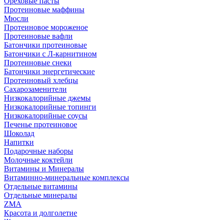
Ореховые пасты
Протеиновые маффины
Мюсли
Протеиновое мороженое
Протеиновые вафли
Батончики протеиновые
Батончики с Л-карнитином
Протеиновые снеки
Батончики энергетические
Протеиновый хлебцы
Сахарозаменители
Низкокалорийные джемы
Низкокалорийные топинги
Низкокалорийные соусы
Печенье протеиновое
Шоколад
Напитки
Подарочные наборы
Молочные коктейли
Витамины и Минералы
Витаминно-минеральные комплексы
Отдельные витамины
Отдельные минералы
ZMA
Красота и долголетие