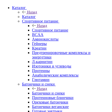
Каталог
Назад
Каталог
Спортивное питание
Назад
Спортивное питание
BCAA
Аминокислоты
Гейнеры
Креатин
Предтренировочные комплексы и
энергетики
Л-карнитин
Изотоники и углеводы
Протеины
Анаболические комплексы
Глютамин
Батончики и снеки
Назад
Батончики и снеки
Протеиновые блинчики
Ореховые батончики
Батончики веганские
Готовые завтраки