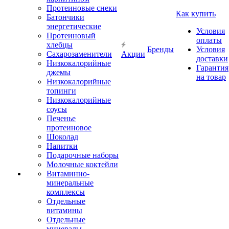
Протеиновые снеки
Как купить
Батончики
энергетические
Условия
Протеиновый
оплаты
хлебцы
Бренды
Условия
Сахарозаменители
Акции
доставки
Низкокалорийные
Гарантия
джемы
на товар
Низкокалорийные
топинги
Низкокалорийные
соусы
Печенье
протеиновое
Шоколад
Напитки
Подарочные наборы
Молочные коктейли
Витаминно-
минеральные
комплексы
Отдельные
витамины
Отдельные
минералы