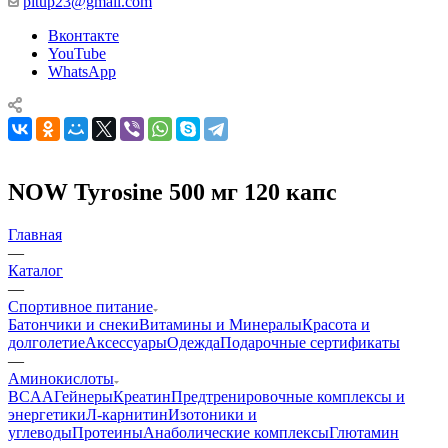
pitup23@gmail.com
Вконтакте
YouTube
WhatsApp
NOW Tyrosine 500 мг 120 капс
Главная
—
Каталог
—
Спортивное питание
Батончики и снеки
Витамины и Минералы
Красота и
долголетие
Аксессуары
Одежда
Подарочные сертификаты
—
Аминокислоты
BCAA
Гейнеры
Креатин
Предтренировочные комплексы и
энергетики
Л-карнитин
Изотоники и
углеводы
Протеины
Анаболические комплексы
Глютамин