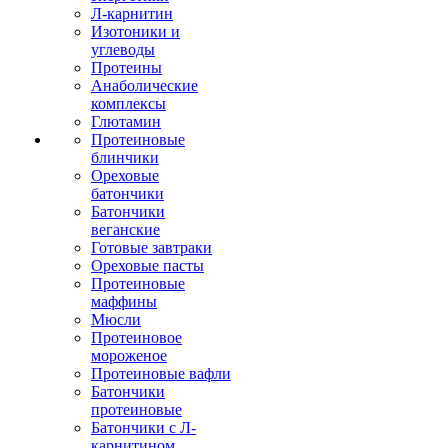
Л-карнитин
Изотоники и
углеводы
Протеины
Анаболические
комплексы
Глютамин
Протеиновые
блинчики
Ореховые
батончики
Батончики
веганские
Готовые завтраки
Ореховые пасты
Протеиновые
маффины
Мюсли
Протеиновое
мороженое
Протеиновые вафли
Батончики
протеиновые
Батончики с Л-
карнитином