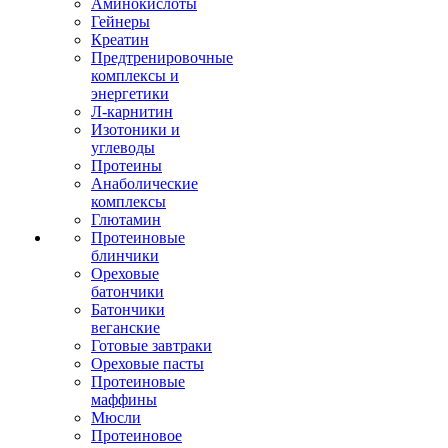
Аминокислоты
Гейнеры
Креатин
Предтренировочные
комплексы и
энергетики
Л-карнитин
Изотоники и
углеводы
Протеины
Анаболические
комплексы
Глютамин
Протеиновые
блинчики
Ореховые
батончики
Батончики
веганские
Готовые завтраки
Ореховые пасты
Протеиновые
маффины
Мюсли
Протеиновое