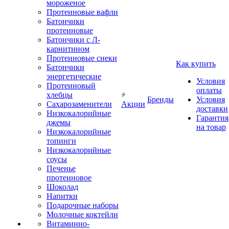
мороженое
Протеиновые вафли
Батончики
протеиновые
Батончики с Л-
карнитином
Протеиновые снеки
Как купить
Батончики
энергетические
Условия
Протеиновый
оплаты
хлебцы
Бренды
Условия
Сахарозаменители
Акции
доставки
Низкокалорийные
Гарантия
джемы
на товар
Низкокалорийные
топинги
Низкокалорийные
соусы
Печенье
протеиновое
Шоколад
Напитки
Подарочные наборы
Молочные коктейли
Витаминно-