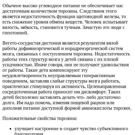
Обычное высоко углеводное питание не обеспечивает нас
достаточным количеством тирозина. Следствием этого
является недостаточность функции щитовидной железы, то
есть снижение уровня обмена веществ. Человек испытывает
вялость, зябкость, становится тучным. Зачастую это люди с
гипотонией.
Вегето-сосудистая дистония является результатом вялой
работы дофаминэргической и норадренэргической систем
мозга, связанных с поступлением тирозина. Недостаточность
работы этих структур мозга у детей связана с их плохой
усидчивостью. Иначе говоря, они не получают удовольствия
от работы. Такие дети компенсируют эту
неудовлетворенность неуправляемым гиперактивным
поведением, заставляя слабые структуры мозга работать,
практически стимулируя их активность. Целенаправленная
сосредоточенная работа приносит им дискомфорт. Таких
детей бесполезно заставлять делать что- либо достаточно
долго. Им надо помочь, изменяя пищевой рацион или
дополняя питание доступной формой аминокислоты тирозин.
Положительные свойства тирозина:
улучшает настроение и создает чувство субъективного
благополучия