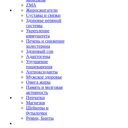
ZMA
Жиросжигатели
Суставы и связки
Здоровье нервной
системы
Укрепление
иммунитета
Печень и снижение
холестерина
Здоровый сон
Адаптогены
Улучшение
пищеварения
Антиоксиданты
Мужское здоровье
Омега жиры
Память и мозговая
активность
Перчатки
Магнезия
Шейкеры и
бутылочки
Ремни, Бинты