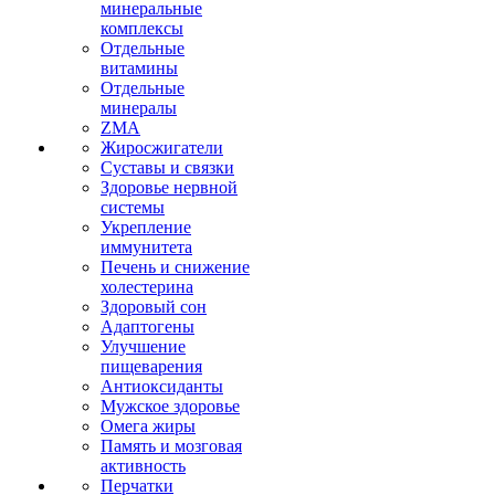
минеральные
комплексы
Отдельные
витамины
Отдельные
минералы
ZMA
Жиросжигатели
Суставы и связки
Здоровье нервной
системы
Укрепление
иммунитета
Печень и снижение
холестерина
Здоровый сон
Адаптогены
Улучшение
пищеварения
Антиоксиданты
Мужское здоровье
Омега жиры
Память и мозговая
активность
Перчатки