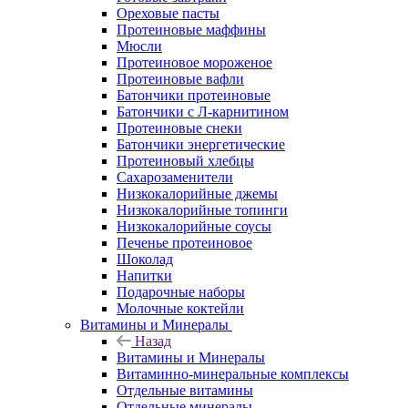
Ореховые пасты
Протеиновые маффины
Мюсли
Протеиновое мороженое
Протеиновые вафли
Батончики протеиновые
Батончики с Л-карнитином
Протеиновые снеки
Батончики энергетические
Протеиновый хлебцы
Сахарозаменители
Низкокалорийные джемы
Низкокалорийные топинги
Низкокалорийные соусы
Печенье протеиновое
Шоколад
Напитки
Подарочные наборы
Молочные коктейли
Витамины и Минералы
Назад
Витамины и Минералы
Витаминно-минеральные комплексы
Отдельные витамины
Отдельные минералы