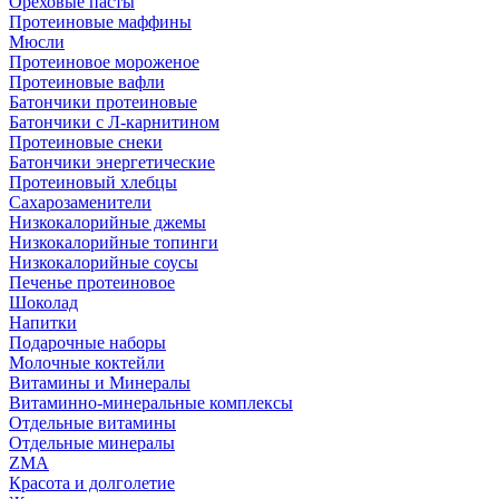
Ореховые пасты
Протеиновые маффины
Мюсли
Протеиновое мороженое
Протеиновые вафли
Батончики протеиновые
Батончики с Л-карнитином
Протеиновые снеки
Батончики энергетические
Протеиновый хлебцы
Сахарозаменители
Низкокалорийные джемы
Низкокалорийные топинги
Низкокалорийные соусы
Печенье протеиновое
Шоколад
Напитки
Подарочные наборы
Молочные коктейли
Витамины и Минералы
Витаминно-минеральные комплексы
Отдельные витамины
Отдельные минералы
ZMA
Красота и долголетие