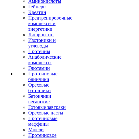
Аминокислоты
Гейнеры
Креатин
Предтренировочные
комплексы и
энергетики
Л-карнитин
Изотоники и
углеводы
Протеины
Анаболические
комплексы
Глютамин
Протеиновые
блинчики
Ореховые
батончики
Батончики
веганские
Готовые завтраки
Ореховые пасты
Протеиновые
маффины
Мюсли
Протеиновое