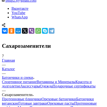
pitup23@gmail.com
Вконтакте
YouTube
WhatsApp
Сахарозаменители
7
Главная
—
Каталог
—
Батончики и снеки
Спортивное питание
Витамины и Минералы
Красота и
долголетие
Аксессуары
Одежда
Подарочные сертификаты
—
Сахарозаменители
Протеиновые блинчики
Ореховые батончики
Батончики
веганские
Готовые завтраки
Ореховые пасты
Протеиновые