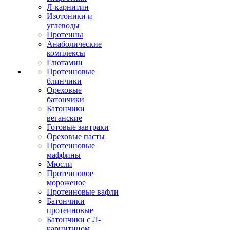
Л-карнитин
Изотоники и
углеводы
Протеины
Анаболические
комплексы
Глютамин
Протеиновые
блинчики
Ореховые
батончики
Батончики
веганские
Готовые завтраки
Ореховые пасты
Протеиновые
маффины
Мюсли
Протеиновое
мороженое
Протеиновые вафли
Батончики
протеиновые
Батончики с Л-
карнитином