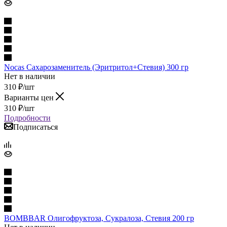
Nocas Сахарозаменитель (Эритритол+Стевия) 300 гр
Нет в наличии
310
₽
/шт
Варианты цен
310
₽
/шт
Подробности
Подписаться
BOMBBAR Олигофруктоза, Сукралоза, Стевия 200 гр