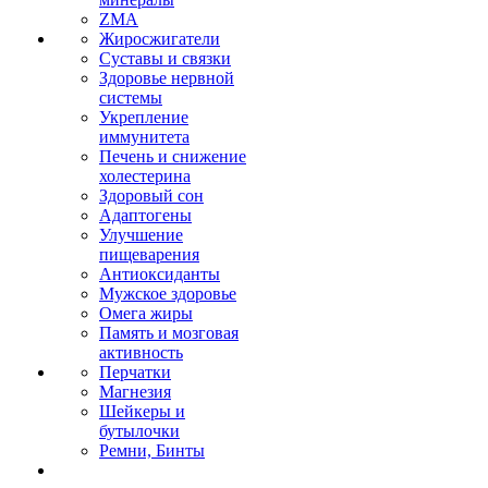
ZMA
Жиросжигатели
Суставы и связки
Здоровье нервной
системы
Укрепление
иммунитета
Печень и снижение
холестерина
Здоровый сон
Адаптогены
Улучшение
пищеварения
Антиоксиданты
Мужское здоровье
Омега жиры
Память и мозговая
активность
Перчатки
Магнезия
Шейкеры и
бутылочки
Ремни, Бинты