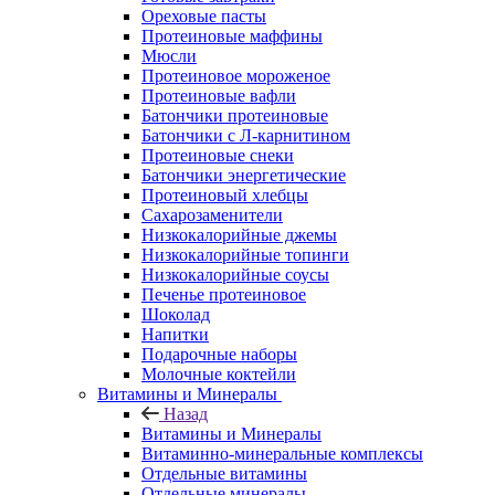
Ореховые пасты
Протеиновые маффины
Мюсли
Протеиновое мороженое
Протеиновые вафли
Батончики протеиновые
Батончики с Л-карнитином
Протеиновые снеки
Батончики энергетические
Протеиновый хлебцы
Сахарозаменители
Низкокалорийные джемы
Низкокалорийные топинги
Низкокалорийные соусы
Печенье протеиновое
Шоколад
Напитки
Подарочные наборы
Молочные коктейли
Витамины и Минералы
Назад
Витамины и Минералы
Витаминно-минеральные комплексы
Отдельные витамины
Отдельные минералы