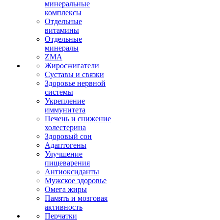
минеральные
комплексы
Отдельные
витамины
Отдельные
минералы
ZMA
Жиросжигатели
Суставы и связки
Здоровье нервной
системы
Укрепление
иммунитета
Печень и снижение
холестерина
Здоровый сон
Адаптогены
Улучшение
пищеварения
Антиоксиданты
Мужское здоровье
Омега жиры
Память и мозговая
активность
Перчатки