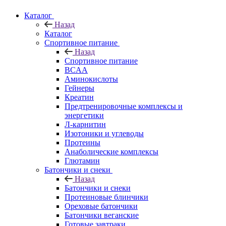
Каталог
Назад
Каталог
Спортивное питание
Назад
Спортивное питание
BCAA
Аминокислоты
Гейнеры
Креатин
Предтренировочные комплексы и
энергетики
Л-карнитин
Изотоники и углеводы
Протеины
Анаболические комплексы
Глютамин
Батончики и снеки
Назад
Батончики и снеки
Протеиновые блинчики
Ореховые батончики
Батончики веганские
Готовые завтраки