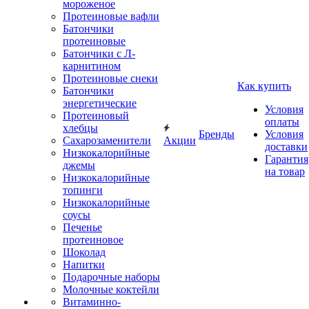
мороженое
Протеиновые вафли
Батончики
протеиновые
Батончики с Л-
карнитином
Протеиновые снеки
Как купить
Батончики
энергетические
Условия
Протеиновый
оплаты
хлебцы
Бренды
Условия
Сахарозаменители
Акции
доставки
Низкокалорийные
Гарантия
джемы
на товар
Низкокалорийные
топинги
Низкокалорийные
соусы
Печенье
протеиновое
Шоколад
Напитки
Подарочные наборы
Молочные коктейли
Витаминно-