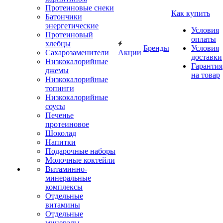
Протеиновые снеки
Как купить
Батончики
энергетические
Условия
Протеиновый
оплаты
хлебцы
Бренды
Условия
Сахарозаменители
Акции
доставки
Низкокалорийные
Гарантия
джемы
на товар
Низкокалорийные
топинги
Низкокалорийные
соусы
Печенье
протеиновое
Шоколад
Напитки
Подарочные наборы
Молочные коктейли
Витаминно-
минеральные
комплексы
Отдельные
витамины
Отдельные
минералы