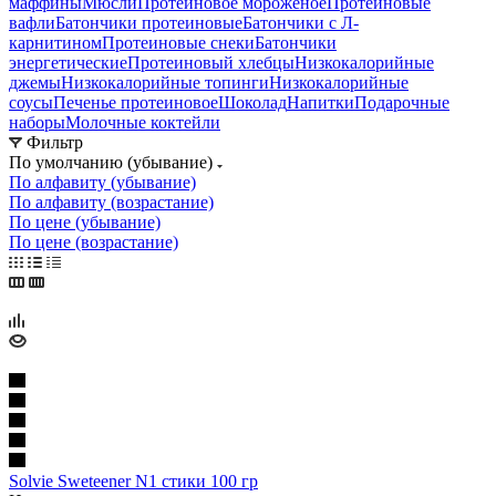
маффины
Мюсли
Протеиновое мороженое
Протеиновые
вафли
Батончики протеиновые
Батончики с Л-
карнитином
Протеиновые снеки
Батончики
энергетические
Протеиновый хлебцы
Низкокалорийные
джемы
Низкокалорийные топинги
Низкокалорийные
соусы
Печенье протеиновое
Шоколад
Напитки
Подарочные
наборы
Молочные коктейли
Фильтр
По умолчанию (убывание)
По алфавиту (убывание)
По алфавиту (возрастание)
По цене (убывание)
По цене (возрастание)
Solvie Sweteener N1 стики 100 гр