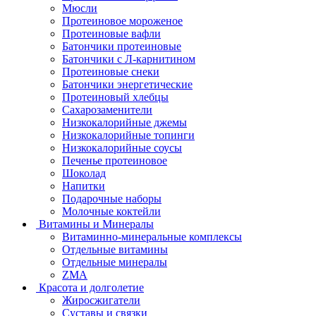
Мюсли
Протеиновое мороженое
Протеиновые вафли
Батончики протеиновые
Батончики с Л-карнитином
Протеиновые снеки
Батончики энергетические
Протеиновый хлебцы
Сахарозаменители
Низкокалорийные джемы
Низкокалорийные топинги
Низкокалорийные соусы
Печенье протеиновое
Шоколад
Напитки
Подарочные наборы
Молочные коктейли
Витамины и Минералы
Витаминно-минеральные комплексы
Отдельные витамины
Отдельные минералы
ZMA
Красота и долголетие
Жиросжигатели
Суставы и связки