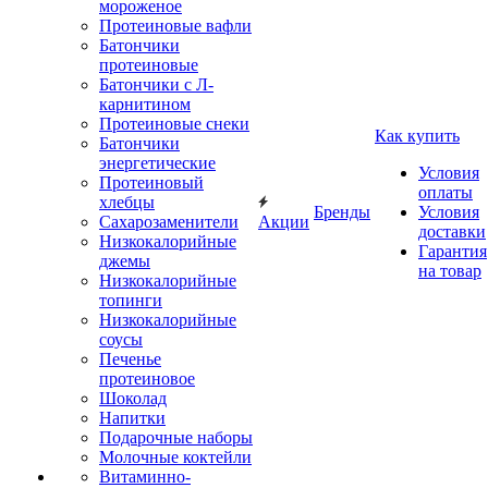
мороженое
Протеиновые вафли
Батончики
протеиновые
Батончики с Л-
карнитином
Протеиновые снеки
Как купить
Батончики
энергетические
Условия
Протеиновый
оплаты
хлебцы
Бренды
Условия
Сахарозаменители
Акции
доставки
Низкокалорийные
Гарантия
джемы
на товар
Низкокалорийные
топинги
Низкокалорийные
соусы
Печенье
протеиновое
Шоколад
Напитки
Подарочные наборы
Молочные коктейли
Витаминно-