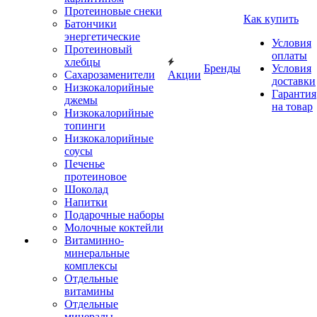
Протеиновые снеки
Как купить
Батончики
энергетические
Условия
Протеиновый
оплаты
хлебцы
Бренды
Условия
Сахарозаменители
Акции
доставки
Низкокалорийные
Гарантия
джемы
на товар
Низкокалорийные
топинги
Низкокалорийные
соусы
Печенье
протеиновое
Шоколад
Напитки
Подарочные наборы
Молочные коктейли
Витаминно-
минеральные
комплексы
Отдельные
витамины
Отдельные
минералы