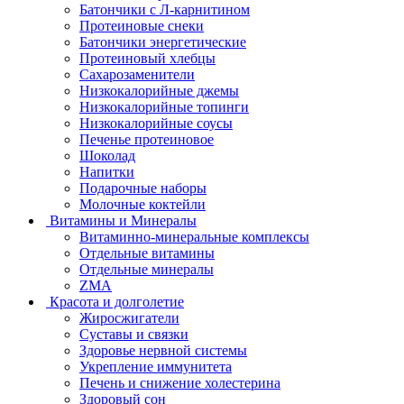
Батончики с Л-карнитином
Протеиновые снеки
Батончики энергетические
Протеиновый хлебцы
Сахарозаменители
Низкокалорийные джемы
Низкокалорийные топинги
Низкокалорийные соусы
Печенье протеиновое
Шоколад
Напитки
Подарочные наборы
Молочные коктейли
Витамины и Минералы
Витаминно-минеральные комплексы
Отдельные витамины
Отдельные минералы
ZMA
Красота и долголетие
Жиросжигатели
Суставы и связки
Здоровье нервной системы
Укрепление иммунитета
Печень и снижение холестерина
Здоровый сон