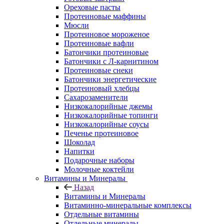
Ореховые пасты
Протеиновые маффины
Мюсли
Протеиновое мороженое
Протеиновые вафли
Батончики протеиновые
Батончики с Л-карнитином
Протеиновые снеки
Батончики энергетические
Протеиновый хлебцы
Сахарозаменители
Низкокалорийные джемы
Низкокалорийные топинги
Низкокалорийные соусы
Печенье протеиновое
Шоколад
Напитки
Подарочные наборы
Молочные коктейли
Витамины и Минералы
Назад
Витамины и Минералы
Витаминно-минеральные комплексы
Отдельные витамины
Отдельные минералы