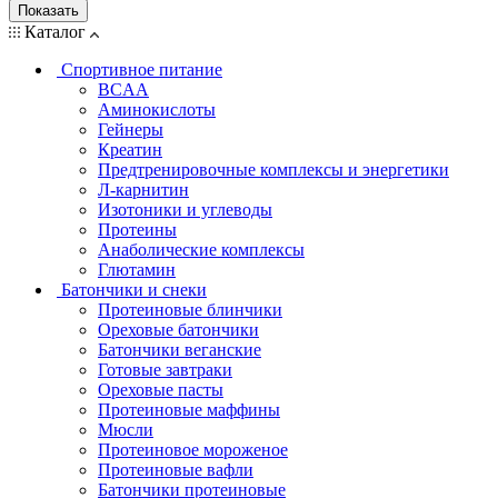
Показать
Каталог
Спортивное питание
BCAA
Аминокислоты
Гейнеры
Креатин
Предтренировочные комплексы и энергетики
Л-карнитин
Изотоники и углеводы
Протеины
Анаболические комплексы
Глютамин
Батончики и снеки
Протеиновые блинчики
Ореховые батончики
Батончики веганские
Готовые завтраки
Ореховые пасты
Протеиновые маффины
Мюсли
Протеиновое мороженое
Протеиновые вафли
Батончики протеиновые