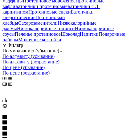
маффины
Протеиновое мороженое
Протеиновые
вафли
Батончики протеиновые
Батончики с Л-
карнитином
Протеиновые снеки
Батончики
энергетические
Протеиновый
хлебцы
Сахарозаменители
Низкокалорийные
джемы
Низкокалорийные топинги
Низкокалорийные
соусы
Печенье протеиновое
Шоколад
Напитки
Подарочные
наборы
Молочные коктейли
Фильтр
По умолчанию (убывание)
По алфавиту (убывание)
По алфавиту (возрастание)
По цене (убывание)
По цене (возрастание)