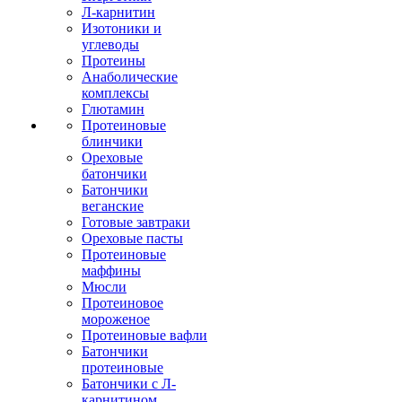
Л-карнитин
Изотоники и
углеводы
Протеины
Анаболические
комплексы
Глютамин
Протеиновые
блинчики
Ореховые
батончики
Батончики
веганские
Готовые завтраки
Ореховые пасты
Протеиновые
маффины
Мюсли
Протеиновое
мороженое
Протеиновые вафли
Батончики
протеиновые
Батончики с Л-
карнитином