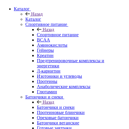
Каталог
Назад
Каталог
Спортивное питание
Назад
Спортивное питание
BCAA
Аминокислоты
Гейнеры
Креатин
Предтренировочные комплексы и
энергетики
Л-карнитин
Изотоники и углеводы
Протеины
Анаболические комплексы
Глютамин
Батончики и снеки
Назад
Батончики и снеки
Протеиновые блинчики
Ореховые батончики
Батончики веганские
Готовые завтраки