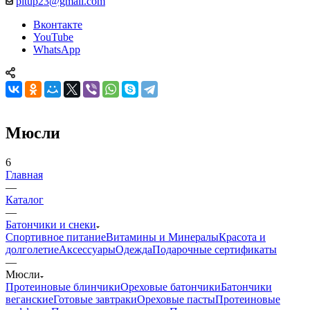
pitup23@gmail.com
Вконтакте
YouTube
WhatsApp
Мюсли
6
Главная
—
Каталог
—
Батончики и снеки
Спортивное питание
Витамины и Минералы
Красота и
долголетие
Аксессуары
Одежда
Подарочные сертификаты
—
Мюсли
Протеиновые блинчики
Ореховые батончики
Батончики
веганские
Готовые завтраки
Ореховые пасты
Протеиновые