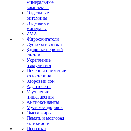
минеральные
комплексы
Отдельные
витамины
Отдельные
минералы
ZMA
Жиросжигатели
Суставы и связки
Здоровье нервной
системы
Укрепление
иммунитета
Печень и снижение
холестерина
Здоровый сон
Адаптогены
Улучшение
пищеварения
Антиоксиданты
Мужское здоровье
Омега жиры
Память и мозговая
активность
Перчатки