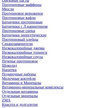
Ореховые пасты
Протеиновые маффины
Мюсли
Протеиновое мороженое
Протеиновые вафли
Батончики протеиновые
Батончики с Л-карнитином
Протеиновые снеки
Батончики энергетические
Протеиновый хлебцы
Сахарозаменители
Низкокалорийные джемы
Низкокалорийные топинги
Низкокалорийные соусы
Печенье протеиновое
Шоколад
Напитки
Подарочные наборы
Молочные коктейли
Витамины и Минералы
Витаминно-минеральные комплексы
Отдельные витамины
Отдельные минералы
ZMA
Красота и долголетие