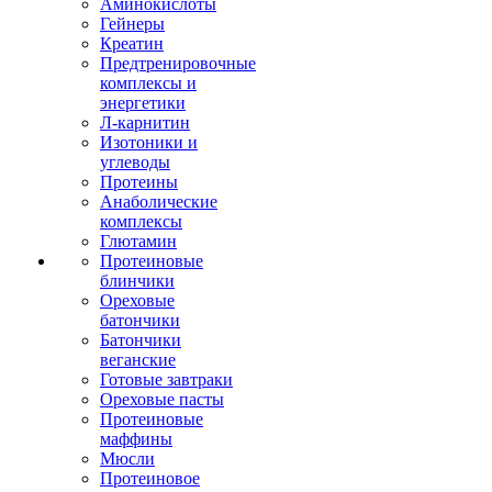
Аминокислоты
Гейнеры
Креатин
Предтренировочные
комплексы и
энергетики
Л-карнитин
Изотоники и
углеводы
Протеины
Анаболические
комплексы
Глютамин
Протеиновые
блинчики
Ореховые
батончики
Батончики
веганские
Готовые завтраки
Ореховые пасты
Протеиновые
маффины
Мюсли
Протеиновое