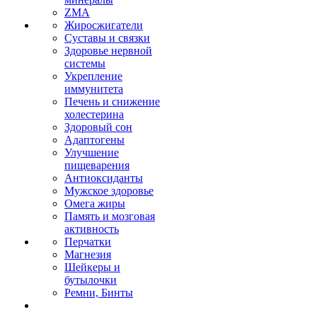
ZMA
Жиросжигатели
Суставы и связки
Здоровье нервной
системы
Укрепление
иммунитета
Печень и снижение
холестерина
Здоровый сон
Адаптогены
Улучшение
пищеварения
Антиоксиданты
Мужское здоровье
Омега жиры
Память и мозговая
активность
Перчатки
Магнезия
Шейкеры и
бутылочки
Ремни, Бинты