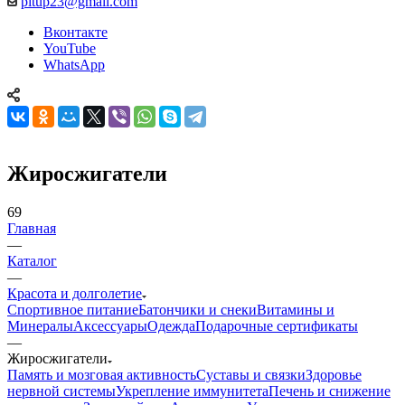
pitup23@gmail.com
Вконтакте
YouTube
WhatsApp
Жиросжигатели
69
Главная
—
Каталог
—
Красота и долголетие
Спортивное питание
Батончики и снеки
Витамины и
Минералы
Аксессуары
Одежда
Подарочные сертификаты
—
Жиросжигатели
Память и мозговая активность
Суставы и связки
Здоровье
нервной системы
Укрепление иммунитета
Печень и снижение