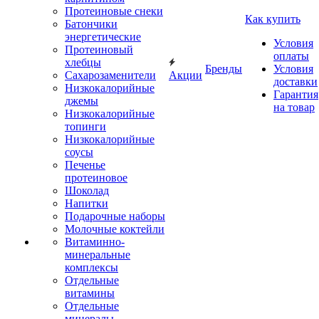
Протеиновые снеки
Как купить
Батончики
энергетические
Условия
Протеиновый
оплаты
хлебцы
Бренды
Условия
Сахарозаменители
Акции
доставки
Низкокалорийные
Гарантия
джемы
на товар
Низкокалорийные
топинги
Низкокалорийные
соусы
Печенье
протеиновое
Шоколад
Напитки
Подарочные наборы
Молочные коктейли
Витаминно-
минеральные
комплексы
Отдельные
витамины
Отдельные
минералы