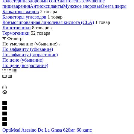
холестерина
Здоровый сон
Адаптогены
Улучшение
пищеварения
Антиоксиданты
Мужское здоровье
Омега жиры
Блокаторы жиров
2 товара
Блокаторы углеводов
1 товар
Конъюгированная линолевая кислота (CLA)
1 товар
Липотропики
8 товаров
Термогеники
52 товара
Фильтр
По умолчанию (убывание)
По алфавиту (убывание)
По алфавиту (возрастание)
По цене (убывание)
По цене (возрастание)
OptiMeal Asesino De La Grasa 620мг 60 капс