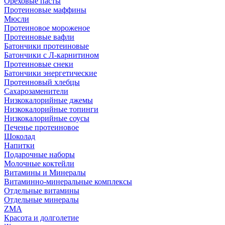
Ореховые пасты
Протеиновые маффины
Мюсли
Протеиновое мороженое
Протеиновые вафли
Батончики протеиновые
Батончики с Л-карнитином
Протеиновые снеки
Батончики энергетические
Протеиновый хлебцы
Сахарозаменители
Низкокалорийные джемы
Низкокалорийные топинги
Низкокалорийные соусы
Печенье протеиновое
Шоколад
Напитки
Подарочные наборы
Молочные коктейли
Витамины и Минералы
Витаминно-минеральные комплексы
Отдельные витамины
Отдельные минералы
ZMA
Красота и долголетие