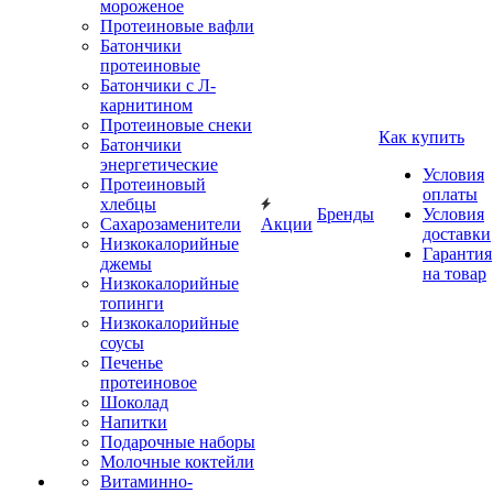
мороженое
Протеиновые вафли
Батончики
протеиновые
Батончики с Л-
карнитином
Протеиновые снеки
Как купить
Батончики
энергетические
Условия
Протеиновый
оплаты
хлебцы
Бренды
Условия
Сахарозаменители
Акции
доставки
Низкокалорийные
Гарантия
джемы
на товар
Низкокалорийные
топинги
Низкокалорийные
соусы
Печенье
протеиновое
Шоколад
Напитки
Подарочные наборы
Молочные коктейли
Витаминно-