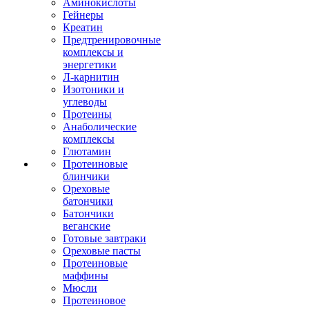
Аминокислоты
Гейнеры
Креатин
Предтренировочные
комплексы и
энергетики
Л-карнитин
Изотоники и
углеводы
Протеины
Анаболические
комплексы
Глютамин
Протеиновые
блинчики
Ореховые
батончики
Батончики
веганские
Готовые завтраки
Ореховые пасты
Протеиновые
маффины
Мюсли
Протеиновое