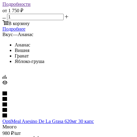
Подробности
от
1 750 ₽
В корзину
Подробнее
Вкус
—
Ананас
Ананас
Вишня
Гранат
Яблоко-груша
OptiMeal Asesino De La Grasa 620мг 30 капс
Много
980
₽
/шт