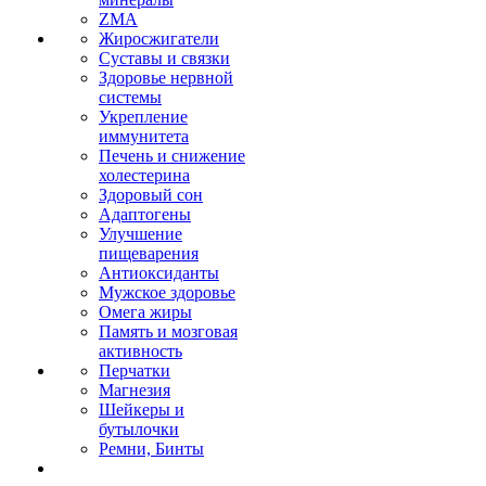
ZMA
Жиросжигатели
Суставы и связки
Здоровье нервной
системы
Укрепление
иммунитета
Печень и снижение
холестерина
Здоровый сон
Адаптогены
Улучшение
пищеварения
Антиоксиданты
Мужское здоровье
Омега жиры
Память и мозговая
активность
Перчатки
Магнезия
Шейкеры и
бутылочки
Ремни, Бинты