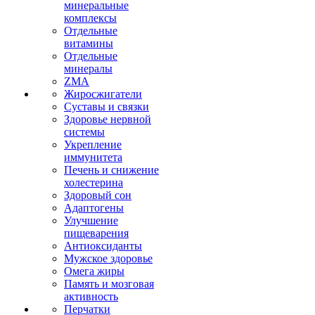
минеральные
комплексы
Отдельные
витамины
Отдельные
минералы
ZMA
Жиросжигатели
Суставы и связки
Здоровье нервной
системы
Укрепление
иммунитета
Печень и снижение
холестерина
Здоровый сон
Адаптогены
Улучшение
пищеварения
Антиоксиданты
Мужское здоровье
Омега жиры
Память и мозговая
активность
Перчатки