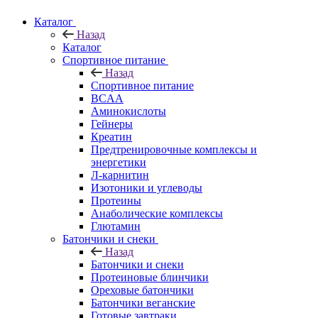
Каталог
Назад
Каталог
Спортивное питание
Назад
Спортивное питание
BCAA
Аминокислоты
Гейнеры
Креатин
Предтренировочные комплексы и
энергетики
Л-карнитин
Изотоники и углеводы
Протеины
Анаболические комплексы
Глютамин
Батончики и снеки
Назад
Батончики и снеки
Протеиновые блинчики
Ореховые батончики
Батончики веганские
Готовые завтраки