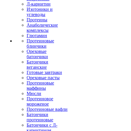
Л-карнитин
Изотоники и
углеводы
Протеины
Анаболические
комплексы
Глютамин
Протеиновые
блинчики
Ореховые
батончики
Батончики
веганские
Готовые завтраки
Ореховые пасты
Протеиновые
маффины
Мюсли
Протеиновое
мороженое
Протеиновые вафли
Батончики
протеиновые
Батончики с Л-
карнитином