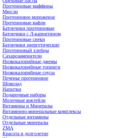
Ореховые пасты
Протеиновые маффины
Мюсли
Протеиновое мороженое
Протеиновые вафли
Батончики протеиновые
Батончики с Л-карнитином
Протеиновые снеки
Батончики энергетические
Протеиновый хлебцы
Сахарозаменители
Низкокалорийные джемы
Низкокалорийные топинги
Низкокалорийные соусы
Печенье протеиновое
Шоколад
Напитки
Подарочные наборы
Молочные коктейли
Витамины и Минералы
Витаминно-минеральные комплексы
Отдельные витамины
Отдельные минералы
ZMA
Красота и долголетие