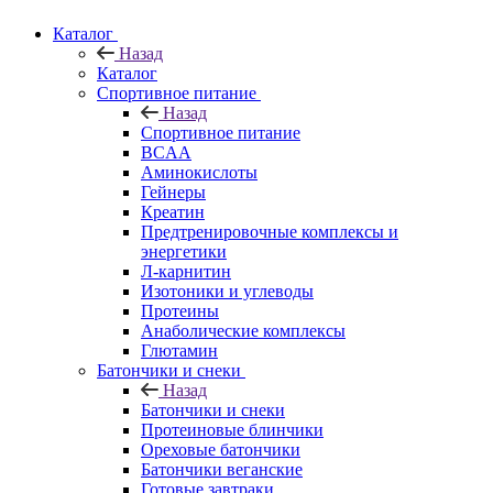
Каталог
Назад
Каталог
Спортивное питание
Назад
Спортивное питание
BCAA
Аминокислоты
Гейнеры
Креатин
Предтренировочные комплексы и
энергетики
Л-карнитин
Изотоники и углеводы
Протеины
Анаболические комплексы
Глютамин
Батончики и снеки
Назад
Батончики и снеки
Протеиновые блинчики
Ореховые батончики
Батончики веганские
Готовые завтраки