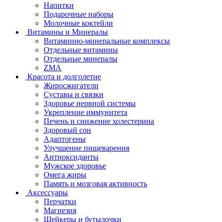
Напитки
Подарочные наборы
Молочные коктейли
Витамины и Минералы
Витаминно-минеральные комплексы
Отдельные витамины
Отдельные минералы
ZMA
Красота и долголетие
Жиросжигатели
Суставы и связки
Здоровье нервной системы
Укрепление иммунитета
Печень и снижение холестерина
Здоровый сон
Адаптогены
Улучшение пищеварения
Антиоксиданты
Мужское здоровье
Омега жиры
Память и мозговая активность
Аксессуары
Перчатки
Магнезия
Шейкеры и бутылочки