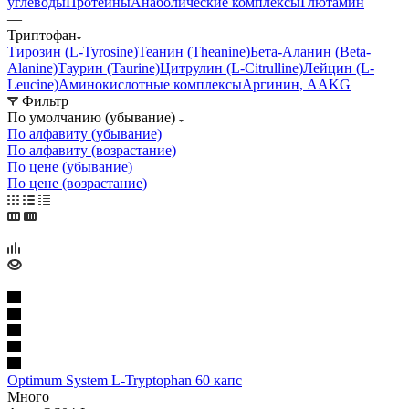
углеводы
Протеины
Анаболические комплексы
Глютамин
—
Триптофан
Тирозин (L-Tyrosine)
Теанин (Theanine)
Бета-Аланин (Beta-
Alanine)
Таурин (Taurine)
Цитрулин (L-Citrulline)
Лейцин (L-
Leucine)
Аминокислотные комплексы
Аргинин, AAKG
Фильтр
По умолчанию (убывание)
По алфавиту (убывание)
По алфавиту (возрастание)
По цене (убывание)
По цене (возрастание)
Optimum System L-Tryptophan 60 капс
Много