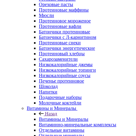
Ореховые пасты
Протеиновые маффины
Мюсли
Протеиновое мороженое
Протеиновые вафли
Батончики протеиновые
Батончики с Л-карнитином
Протеиновые снеки
Батончики энергетические
Протеиновый хлебцы
Сахарозаменители
Низкокалорийные джемы
Низкокалорийные топинги
Низкокалорийные соусы
Печенье протеиновое
Шоколад
Напитки
Подарочные наборы
Молочные коктейли
Витамины и Минералы
Назад
Витамины и Минералы
Витаминно-минеральные комплексы
Отдельные витамины
Отдельные минералы