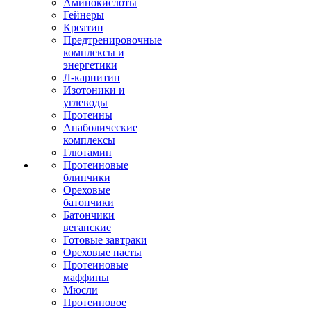
Аминокислоты
Гейнеры
Креатин
Предтренировочные
комплексы и
энергетики
Л-карнитин
Изотоники и
углеводы
Протеины
Анаболические
комплексы
Глютамин
Протеиновые
блинчики
Ореховые
батончики
Батончики
веганские
Готовые завтраки
Ореховые пасты
Протеиновые
маффины
Мюсли
Протеиновое