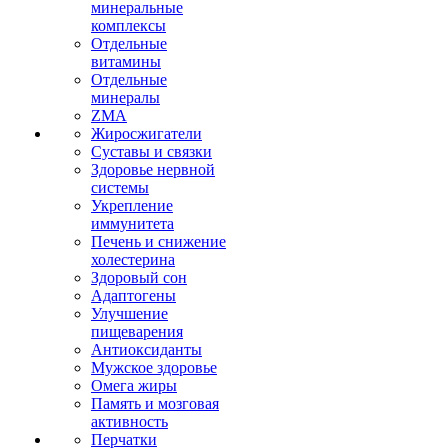
минеральные
комплексы
Отдельные
витамины
Отдельные
минералы
ZMA
Жиросжигатели
Суставы и связки
Здоровье нервной
системы
Укрепление
иммунитета
Печень и снижение
холестерина
Здоровый сон
Адаптогены
Улучшение
пищеварения
Антиоксиданты
Мужское здоровье
Омега жиры
Память и мозговая
активность
Перчатки