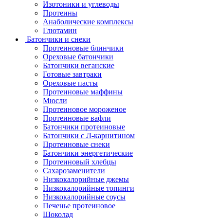
Изотоники и углеводы
Протеины
Анаболические комплексы
Глютамин
Батончики и снеки
Протеиновые блинчики
Ореховые батончики
Батончики веганские
Готовые завтраки
Ореховые пасты
Протеиновые маффины
Мюсли
Протеиновое мороженое
Протеиновые вафли
Батончики протеиновые
Батончики с Л-карнитином
Протеиновые снеки
Батончики энергетические
Протеиновый хлебцы
Сахарозаменители
Низкокалорийные джемы
Низкокалорийные топинги
Низкокалорийные соусы
Печенье протеиновое
Шоколад