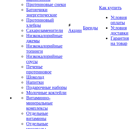
Протеиновые снеки
Как купить
Батончики
энергетические
Условия
Протеиновый
оплаты
хлебцы
Бренды
Условия
Сахарозаменители
Акции
доставки
Низкокалорийные
Гарантия
джемы
на товар
Низкокалорийные
топинги
Низкокалорийные
соусы
Печенье
протеиновое
Шоколад
Напитки
Подарочные наборы
Молочные коктейли
Витаминно-
минеральные
комплексы
Отдельные
витамины
Отдельные
минералы