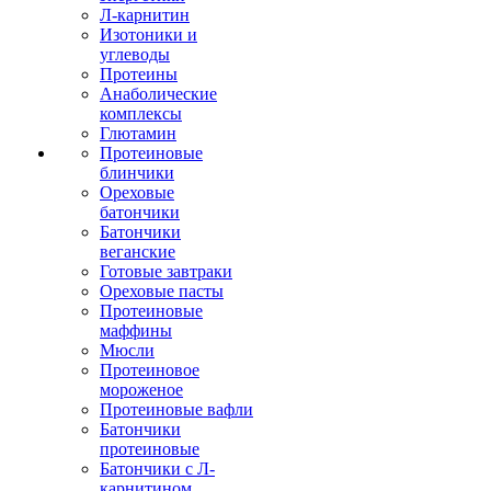
Л-карнитин
Изотоники и
углеводы
Протеины
Анаболические
комплексы
Глютамин
Протеиновые
блинчики
Ореховые
батончики
Батончики
веганские
Готовые завтраки
Ореховые пасты
Протеиновые
маффины
Мюсли
Протеиновое
мороженое
Протеиновые вафли
Батончики
протеиновые
Батончики с Л-
карнитином