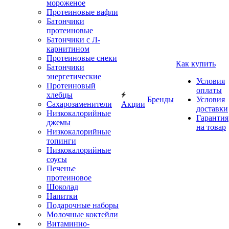
мороженое
Протеиновые вафли
Батончики
протеиновые
Батончики с Л-
карнитином
Протеиновые снеки
Как купить
Батончики
энергетические
Условия
Протеиновый
оплаты
хлебцы
Бренды
Условия
Сахарозаменители
Акции
доставки
Низкокалорийные
Гарантия
джемы
на товар
Низкокалорийные
топинги
Низкокалорийные
соусы
Печенье
протеиновое
Шоколад
Напитки
Подарочные наборы
Молочные коктейли
Витаминно-