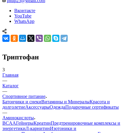
pitup23@gmail.com
Вконтакте
YouTube
WhatsApp
Триптофан
3
Главная
—
Каталог
—
Спортивное питание
Батончики и снеки
Витамины и Минералы
Красота и
долголетие
Аксессуары
Одежда
Подарочные сертификаты
—
Аминокислоты
BCAA
Гейнеры
Креатин
Предтренировочные комплексы и
энергетики
Л-карнитин
Изотоники и