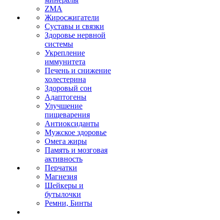
ZMA
Жиросжигатели
Суставы и связки
Здоровье нервной
системы
Укрепление
иммунитета
Печень и снижение
холестерина
Здоровый сон
Адаптогены
Улучшение
пищеварения
Антиоксиданты
Мужское здоровье
Омега жиры
Память и мозговая
активность
Перчатки
Магнезия
Шейкеры и
бутылочки
Ремни, Бинты