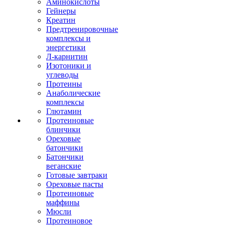
Аминокислоты
Гейнеры
Креатин
Предтренировочные
комплексы и
энергетики
Л-карнитин
Изотоники и
углеводы
Протеины
Анаболические
комплексы
Глютамин
Протеиновые
блинчики
Ореховые
батончики
Батончики
веганские
Готовые завтраки
Ореховые пасты
Протеиновые
маффины
Мюсли
Протеиновое