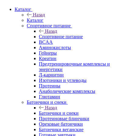
Каталог
Назад
Каталог
Спортивное питание
Назад
Спортивное питание
BCAA
Аминокислоты
Гейнеры
Креатин
Предтренировочные комплексы и
энергетики
Л-карнитин
Изотоники и углеводы
Протеины
Анаболические комплексы
Глютамин
Батончики и снеки
Назад
Батончики и снеки
Протеиновые блинчики
Ореховые батончики
Батончики веганские
Готовые завтраки