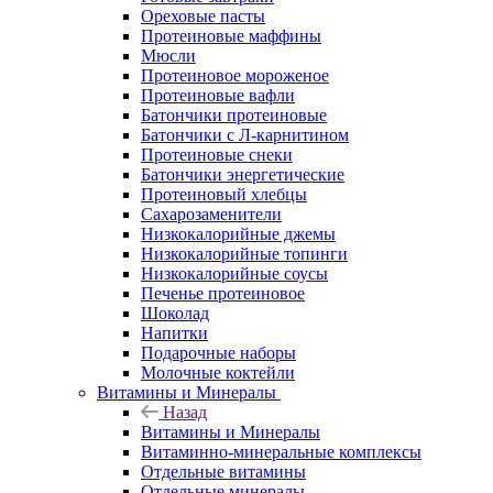
Ореховые пасты
Протеиновые маффины
Мюсли
Протеиновое мороженое
Протеиновые вафли
Батончики протеиновые
Батончики с Л-карнитином
Протеиновые снеки
Батончики энергетические
Протеиновый хлебцы
Сахарозаменители
Низкокалорийные джемы
Низкокалорийные топинги
Низкокалорийные соусы
Печенье протеиновое
Шоколад
Напитки
Подарочные наборы
Молочные коктейли
Витамины и Минералы
Назад
Витамины и Минералы
Витаминно-минеральные комплексы
Отдельные витамины
Отдельные минералы