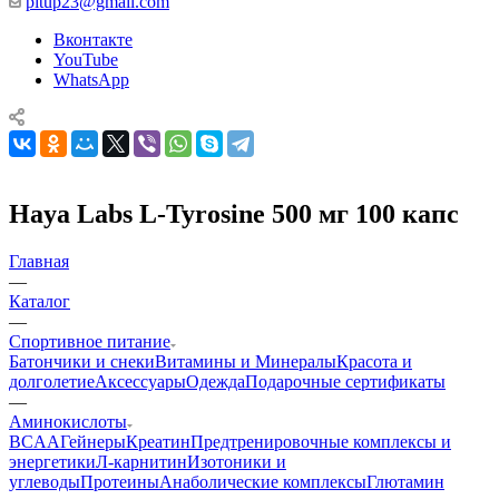
pitup23@gmail.com
Вконтакте
YouTube
WhatsApp
Haya Labs L-Tyrosine 500 мг 100 капс
Главная
—
Каталог
—
Спортивное питание
Батончики и снеки
Витамины и Минералы
Красота и
долголетие
Аксессуары
Одежда
Подарочные сертификаты
—
Аминокислоты
BCAA
Гейнеры
Креатин
Предтренировочные комплексы и
энергетики
Л-карнитин
Изотоники и
углеводы
Протеины
Анаболические комплексы
Глютамин