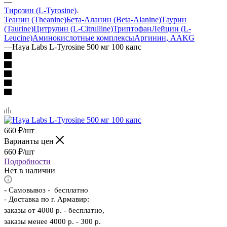
—
Тирозин (L-Tyrosine)
Теанин (Theanine)
Бета-Аланин (Beta-Alanine)
Таурин
(Taurine)
Цитрулин (L-Citrulline)
Триптофан
Лейцин (L-
Leucine)
Аминокислотные комплексы
Аргинин, AAKG
—
Haya Labs L-Tyrosine 500 мг 100 капс
660
₽
/шт
Варианты цен
660
₽
/шт
Подробности
Нет в наличии
-
Самовывоз - бесплатно
- Доставка по г. Армавир:
заказы от 4000 р. - бесплатно,
заказы менее 4000 р. - 300 р.