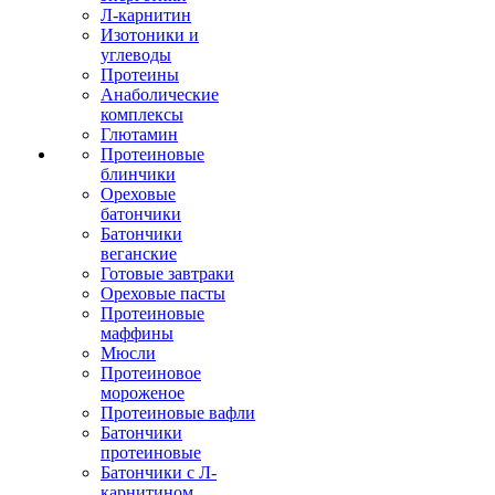
Л-карнитин
Изотоники и
углеводы
Протеины
Анаболические
комплексы
Глютамин
Протеиновые
блинчики
Ореховые
батончики
Батончики
веганские
Готовые завтраки
Ореховые пасты
Протеиновые
маффины
Мюсли
Протеиновое
мороженое
Протеиновые вафли
Батончики
протеиновые
Батончики с Л-
карнитином