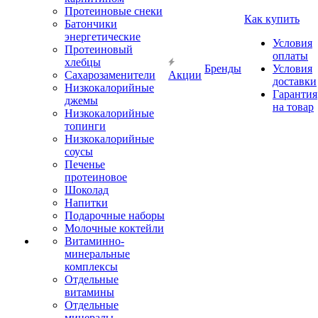
Протеиновые снеки
Как купить
Батончики
энергетические
Условия
Протеиновый
оплаты
хлебцы
Бренды
Условия
Сахарозаменители
Акции
доставки
Низкокалорийные
Гарантия
джемы
на товар
Низкокалорийные
топинги
Низкокалорийные
соусы
Печенье
протеиновое
Шоколад
Напитки
Подарочные наборы
Молочные коктейли
Витаминно-
минеральные
комплексы
Отдельные
витамины
Отдельные
минералы