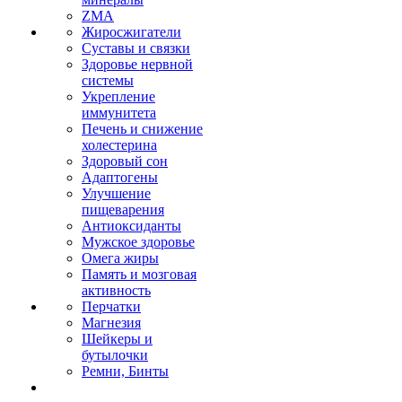
ZMA
Жиросжигатели
Суставы и связки
Здоровье нервной
системы
Укрепление
иммунитета
Печень и снижение
холестерина
Здоровый сон
Адаптогены
Улучшение
пищеварения
Антиоксиданты
Мужское здоровье
Омега жиры
Память и мозговая
активность
Перчатки
Магнезия
Шейкеры и
бутылочки
Ремни, Бинты