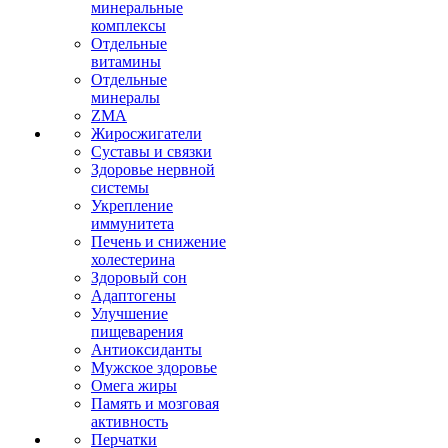
минеральные
комплексы
Отдельные
витамины
Отдельные
минералы
ZMA
Жиросжигатели
Суставы и связки
Здоровье нервной
системы
Укрепление
иммунитета
Печень и снижение
холестерина
Здоровый сон
Адаптогены
Улучшение
пищеварения
Антиоксиданты
Мужское здоровье
Омега жиры
Память и мозговая
активность
Перчатки