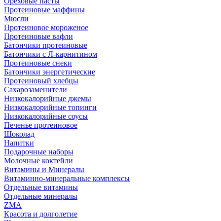
Ореховые пасты
Протеиновые маффины
Мюсли
Протеиновое мороженое
Протеиновые вафли
Батончики протеиновые
Батончики с Л-карнитином
Протеиновые снеки
Батончики энергетические
Протеиновый хлебцы
Сахарозаменители
Низкокалорийные джемы
Низкокалорийные топинги
Низкокалорийные соусы
Печенье протеиновое
Шоколад
Напитки
Подарочные наборы
Молочные коктейли
Витамины и Минералы
Витаминно-минеральные комплексы
Отдельные витамины
Отдельные минералы
ZMA
Красота и долголетие