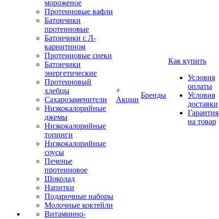
мороженое
Протеиновые вафли
Батончики
протеиновые
Батончики с Л-
карнитином
Протеиновые снеки
Как купить
Батончики
энергетические
Условия
Протеиновый
оплаты
хлебцы
Бренды
Условия
Сахарозаменители
Акции
доставки
Низкокалорийные
Гарантия
джемы
на товар
Низкокалорийные
топинги
Низкокалорийные
соусы
Печенье
протеиновое
Шоколад
Напитки
Подарочные наборы
Молочные коктейли
Витаминно-