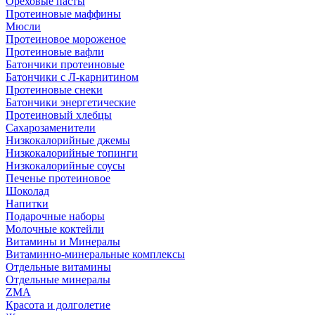
Ореховые пасты
Протеиновые маффины
Мюсли
Протеиновое мороженое
Протеиновые вафли
Батончики протеиновые
Батончики с Л-карнитином
Протеиновые снеки
Батончики энергетические
Протеиновый хлебцы
Сахарозаменители
Низкокалорийные джемы
Низкокалорийные топинги
Низкокалорийные соусы
Печенье протеиновое
Шоколад
Напитки
Подарочные наборы
Молочные коктейли
Витамины и Минералы
Витаминно-минеральные комплексы
Отдельные витамины
Отдельные минералы
ZMA
Красота и долголетие