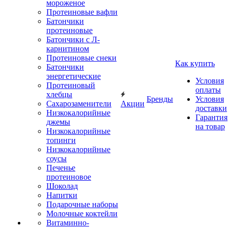
мороженое
Протеиновые вафли
Батончики
протеиновые
Батончики с Л-
карнитином
Протеиновые снеки
Как купить
Батончики
энергетические
Условия
Протеиновый
оплаты
хлебцы
Бренды
Условия
Сахарозаменители
Акции
доставки
Низкокалорийные
Гарантия
джемы
на товар
Низкокалорийные
топинги
Низкокалорийные
соусы
Печенье
протеиновое
Шоколад
Напитки
Подарочные наборы
Молочные коктейли
Витаминно-