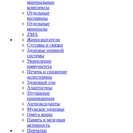
минеральные
комплексы
Отдельные
витамины
Отдельные
минералы
ZMA
Жиросжигатели
Суставы и связки
Здоровье нервной
системы
Укрепление
иммунитета
Печень и снижение
холестерина
Здоровый сон
Адаптогены
Улучшение
пищеварения
Антиоксиданты
Мужское здоровье
Омега жиры
Память и мозговая
активность
Перчатки