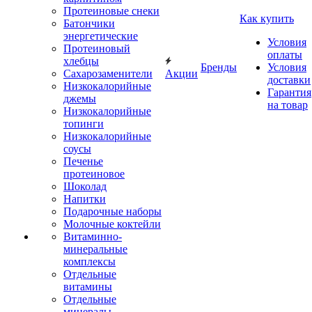
Протеиновые снеки
Как купить
Батончики
энергетические
Условия
Протеиновый
оплаты
хлебцы
Бренды
Условия
Сахарозаменители
Акции
доставки
Низкокалорийные
Гарантия
джемы
на товар
Низкокалорийные
топинги
Низкокалорийные
соусы
Печенье
протеиновое
Шоколад
Напитки
Подарочные наборы
Молочные коктейли
Витаминно-
минеральные
комплексы
Отдельные
витамины
Отдельные
минералы