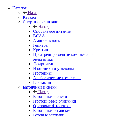
Каталог
Назад
Каталог
Спортивное питание
Назад
Спортивное питание
BCAA
Аминокислоты
Гейнеры
Креатин
Предтренировочные комплексы и
энергетики
Л-карнитин
Изотоники и углеводы
Протеины
Анаболические комплексы
Глютамин
Батончики и снеки
Назад
Батончики и снеки
Протеиновые блинчики
Ореховые батончики
Батончики веганские
Готовые завтраки