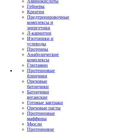
Аминокислоты
Гейнеры
Креатин
Предтренировочные
комплексы и
энергетики
Л-карнитин
Изотоники и
углеводы
Протеины
Анаболические
комплексы
Глютамин
Протеиновые
блинчики
Ореховые
батончики
Батончики
веганские
Готовые завтраки
Ореховые пасты
Протеиновые
маффины
Мюсли
Протеиновое