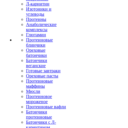
Л-карнитин
Изотоники и
углеводы
Протеины
Анаболические
комплексы
Глютамин
Протеиновые
блинчики
Ореховые
батончики
Батончики
веганские
Готовые завтраки
Ореховые пасты
Протеиновые
маффины
Мюсли
Протеиновое
мороженое
Протеиновые вафли
Батончики
протеиновые
Батончики с Л-
карнитином