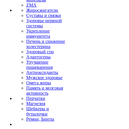
ZMA
Жиросжигатели
Суставы и связки
Здоровье нервной
системы
Укрепление
иммунитета
Печень и снижение
холестерина
Здоровый сон
Адаптогены
Улучшение
пищеварения
Антиоксиданты
Мужское здоровье
Омега жиры
Память и мозговая
активность
Перчатки
Магнезия
Шейкеры и
бутылочки
Ремни, Бинты