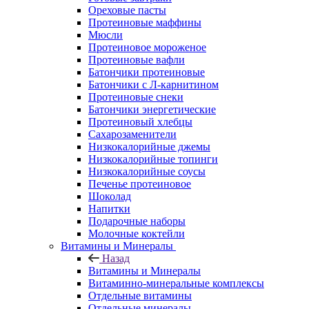
Ореховые пасты
Протеиновые маффины
Мюсли
Протеиновое мороженое
Протеиновые вафли
Батончики протеиновые
Батончики с Л-карнитином
Протеиновые снеки
Батончики энергетические
Протеиновый хлебцы
Сахарозаменители
Низкокалорийные джемы
Низкокалорийные топинги
Низкокалорийные соусы
Печенье протеиновое
Шоколад
Напитки
Подарочные наборы
Молочные коктейли
Витамины и Минералы
Назад
Витамины и Минералы
Витаминно-минеральные комплексы
Отдельные витамины
Отдельные минералы