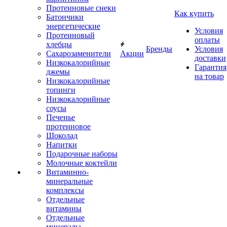
Протеиновые снеки
Как купить
Батончики
энергетические
Условия
Протеиновый
оплаты
хлебцы
Бренды
Условия
Сахарозаменители
Акции
доставки
Низкокалорийные
Гарантия
джемы
на товар
Низкокалорийные
топинги
Низкокалорийные
соусы
Печенье
протеиновое
Шоколад
Напитки
Подарочные наборы
Молочные коктейли
Витаминно-
минеральные
комплексы
Отдельные
витамины
Отдельные
минералы