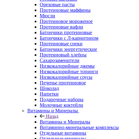
Ореховые пасты
Протеиновые маффины
Мюсли
Протеиновое мороженое
Протеиновые вафли
Батончики протеиновые
Батончики с Л-карнитином
Протеиновые снеки
Батончики энергетические
Протеиновый хлебцы
Сахарозаменители
Низкокалорийные джемы
Низкокалорийные топинги
Низкокалорийные соусы
Печенье протеиновое
Шоколад
Напитки
Подарочные наборы
Молочные коктейли
Витамины и Минералы
Назад
Витамины и Минералы
Витаминно-минеральные комплексы
Отдельные витамины
Отдельные минералы