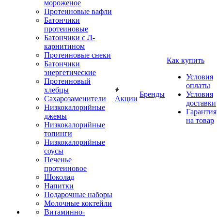
мороженое
Протеиновые вафли
Батончики
протеиновые
Батончики с Л-
карнитином
Протеиновые снеки
Как купить
Батончики
энергетические
Условия
Протеиновый
оплаты
хлебцы
Бренды
Условия
Сахарозаменители
Акции
доставки
Низкокалорийные
Гарантия
джемы
на товар
Низкокалорийные
топинги
Низкокалорийные
соусы
Печенье
протеиновое
Шоколад
Напитки
Подарочные наборы
Молочные коктейли
Витаминно-