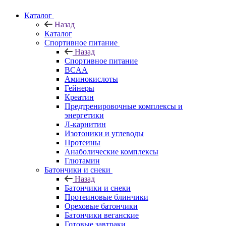
Каталог
Назад
Каталог
Спортивное питание
Назад
Спортивное питание
BCAA
Аминокислоты
Гейнеры
Креатин
Предтренировочные комплексы и
энергетики
Л-карнитин
Изотоники и углеводы
Протеины
Анаболические комплексы
Глютамин
Батончики и снеки
Назад
Батончики и снеки
Протеиновые блинчики
Ореховые батончики
Батончики веганские
Готовые завтраки