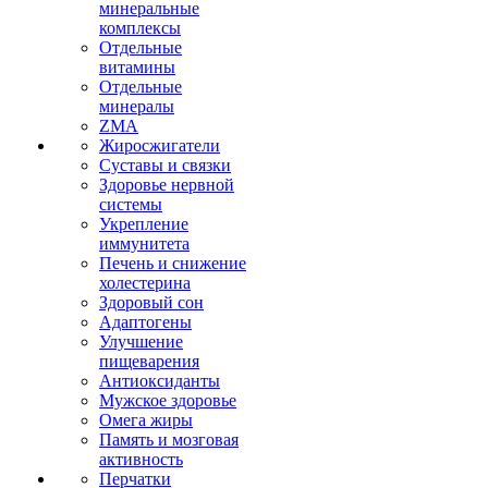
минеральные
комплексы
Отдельные
витамины
Отдельные
минералы
ZMA
Жиросжигатели
Суставы и связки
Здоровье нервной
системы
Укрепление
иммунитета
Печень и снижение
холестерина
Здоровый сон
Адаптогены
Улучшение
пищеварения
Антиоксиданты
Мужское здоровье
Омега жиры
Память и мозговая
активность
Перчатки