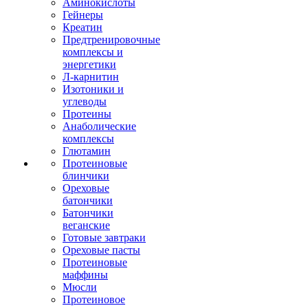
Аминокислоты
Гейнеры
Креатин
Предтренировочные
комплексы и
энергетики
Л-карнитин
Изотоники и
углеводы
Протеины
Анаболические
комплексы
Глютамин
Протеиновые
блинчики
Ореховые
батончики
Батончики
веганские
Готовые завтраки
Ореховые пасты
Протеиновые
маффины
Мюсли
Протеиновое