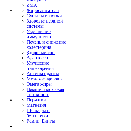
ZMA
Жиросжигатели
Суставы и связки
Здоровье нервной
системы
Укрепление
иммунитета
Печень и снижение
холестерина
Здоровый сон
Адаптогены
Улучшение
пищеварения
Антиоксиданты
Мужское здоровье
Омега жиры
Память и мозговая
активность
Перчатки
Магнезия
Шейкеры и
бутылочки
Ремни, Бинты