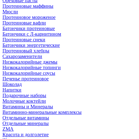
Ореховые пасты
Протеиновые маффины
Мюсли
Протеиновое мороженое
Протеиновые вафли
Батончики протеиновые
Батончики с Л-карнитином
Протеиновые снеки
Батончики энергетические
Протеиновый хлебцы
Сахарозаменители
Низкокалорийные джемы
Низкокалорийные топинги
Низкокалорийные соусы
Печенье протеиновое
Шоколад
Напитки
Подарочные наборы
Молочные коктейли
Витамины и Минералы
Витаминно-минеральные комплексы
Отдельные витамины
Отдельные минералы
ZMA
Красота и долголетие