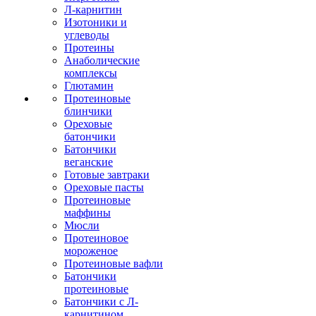
Л-карнитин
Изотоники и
углеводы
Протеины
Анаболические
комплексы
Глютамин
Протеиновые
блинчики
Ореховые
батончики
Батончики
веганские
Готовые завтраки
Ореховые пасты
Протеиновые
маффины
Мюсли
Протеиновое
мороженое
Протеиновые вафли
Батончики
протеиновые
Батончики с Л-
карнитином