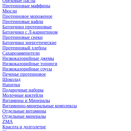
Ореховые пасты
Протеиновые маффины
Мюсли
Протеиновое мороженое
Протеиновые вафли
Батончики протеиновые
Батончики с Л-карнитином
Протеиновые снеки
Батончики энергетические
Протеиновый хлебцы
Сахарозаменители
Низкокалорийные джемы
Низкокалорийные топинги
Низкокалорийные соусы
Печенье протеиновое
Шоколад
Напитки
Подарочные наборы
Молочные коктейли
Витамины и Минералы
Витаминно-минеральные комплексы
Отдельные витамины
Отдельные минералы
ZMA
Красота и долголетие