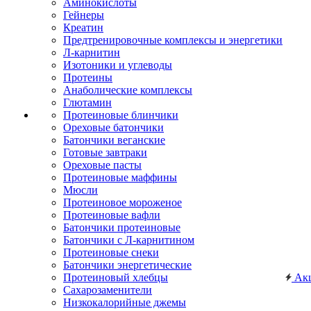
Аминокислоты
Гейнеры
Креатин
Предтренировочные комплексы и энергетики
Л-карнитин
Изотоники и углеводы
Протеины
Анаболические комплексы
Глютамин
Протеиновые блинчики
Ореховые батончики
Батончики веганские
Готовые завтраки
Ореховые пасты
Протеиновые маффины
Мюсли
Протеиновое мороженое
Протеиновые вафли
Батончики протеиновые
Батончики с Л-карнитином
Протеиновые снеки
Батончики энергетические
Протеиновый хлебцы
Ак
Сахарозаменители
Низкокалорийные джемы