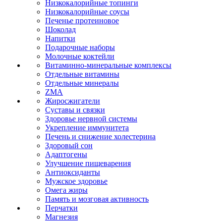
Низкокалорийные топинги
Низкокалорийные соусы
Печенье протеиновое
Шоколад
Напитки
Подарочные наборы
Молочные коктейли
Витаминно-минеральные комплексы
Отдельные витамины
Отдельные минералы
ZMA
Жиросжигатели
Суставы и связки
Здоровье нервной системы
Укрепление иммунитета
Печень и снижение холестерина
Здоровый сон
Адаптогены
Улучшение пищеварения
Антиоксиданты
Мужское здоровье
Омега жиры
Память и мозговая активность
Перчатки
Магнезия