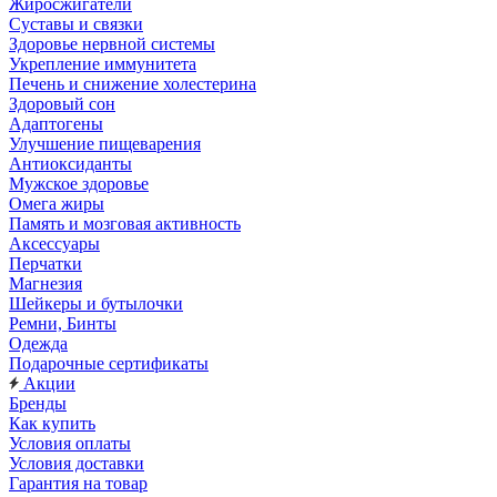
Жиросжигатели
Суставы и связки
Здоровье нервной системы
Укрепление иммунитета
Печень и снижение холестерина
Здоровый сон
Адаптогены
Улучшение пищеварения
Антиоксиданты
Мужское здоровье
Омега жиры
Память и мозговая активность
Аксессуары
Перчатки
Магнезия
Шейкеры и бутылочки
Ремни, Бинты
Одежда
Подарочные сертификаты
Акции
Бренды
Как купить
Условия оплаты
Условия доставки
Гарантия на товар