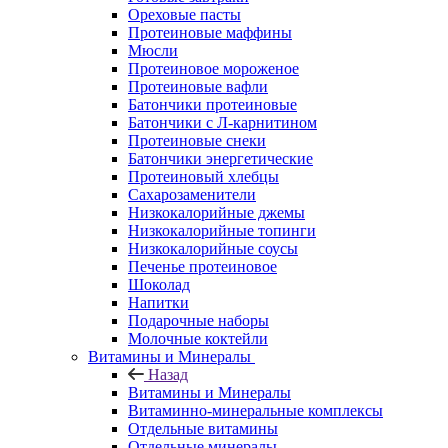
Ореховые пасты
Протеиновые маффины
Мюсли
Протеиновое мороженое
Протеиновые вафли
Батончики протеиновые
Батончики с Л-карнитином
Протеиновые снеки
Батончики энергетические
Протеиновый хлебцы
Сахарозаменители
Низкокалорийные джемы
Низкокалорийные топинги
Низкокалорийные соусы
Печенье протеиновое
Шоколад
Напитки
Подарочные наборы
Молочные коктейли
Витамины и Минералы
Назад
Витамины и Минералы
Витаминно-минеральные комплексы
Отдельные витамины
Отдельные минералы