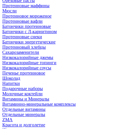
Ореховые пасты
Протеиновые маффины
Мюсли
Протеиновое мороженое
Протеиновые вафли
Батончики протеиновые
Батончики с Л-карнитином
Протеиновые снеки
Батончики энергетические
Протеиновый хлебцы
Сахарозаменители
Низкокалорийные джемы
Низкокалорийные топинги
Низкокалорийные соусы
Печенье протеиновое
Шоколад
Напитки
Подарочные наборы
Молочные коктейли
Витамины и Минералы
Витаминно-минеральные комплексы
Отдельные витамины
Отдельные минералы
ZMA
Красота и долголетие