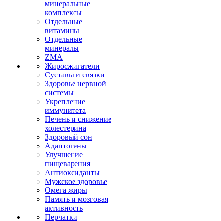
минеральные
комплексы
Отдельные
витамины
Отдельные
минералы
ZMA
Жиросжигатели
Суставы и связки
Здоровье нервной
системы
Укрепление
иммунитета
Печень и снижение
холестерина
Здоровый сон
Адаптогены
Улучшение
пищеварения
Антиоксиданты
Мужское здоровье
Омега жиры
Память и мозговая
активность
Перчатки