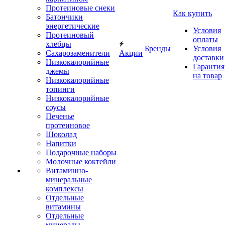
Протеиновые снеки
Как купить
Батончики
энергетические
Условия
Протеиновый
оплаты
хлебцы
Бренды
Условия
Сахарозаменители
Акции
доставки
Низкокалорийные
Гарантия
джемы
на товар
Низкокалорийные
топинги
Низкокалорийные
соусы
Печенье
протеиновое
Шоколад
Напитки
Подарочные наборы
Молочные коктейли
Витаминно-
минеральные
комплексы
Отдельные
витамины
Отдельные
минералы