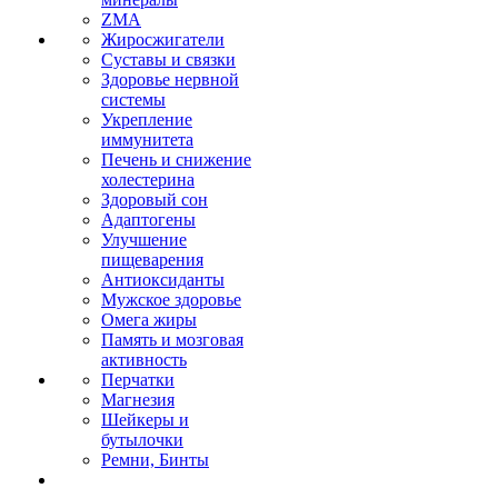
ZMA
Жиросжигатели
Суставы и связки
Здоровье нервной
системы
Укрепление
иммунитета
Печень и снижение
холестерина
Здоровый сон
Адаптогены
Улучшение
пищеварения
Антиоксиданты
Мужское здоровье
Омега жиры
Память и мозговая
активность
Перчатки
Магнезия
Шейкеры и
бутылочки
Ремни, Бинты