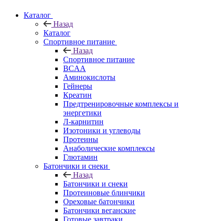
Каталог
Назад
Каталог
Спортивное питание
Назад
Спортивное питание
BCAA
Аминокислоты
Гейнеры
Креатин
Предтренировочные комплексы и
энергетики
Л-карнитин
Изотоники и углеводы
Протеины
Анаболические комплексы
Глютамин
Батончики и снеки
Назад
Батончики и снеки
Протеиновые блинчики
Ореховые батончики
Батончики веганские
Готовые завтраки