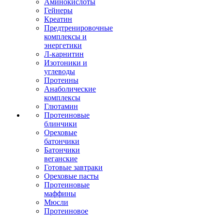
Аминокислоты
Гейнеры
Креатин
Предтренировочные
комплексы и
энергетики
Л-карнитин
Изотоники и
углеводы
Протеины
Анаболические
комплексы
Глютамин
Протеиновые
блинчики
Ореховые
батончики
Батончики
веганские
Готовые завтраки
Ореховые пасты
Протеиновые
маффины
Мюсли
Протеиновое