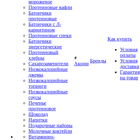
мороженое
Протеиновые вафли
Батончики
протеиновые
Батончики с Л-
карнитином
Протеиновые снеки
Как купить
Батончики
энергетические
Условия
Протеиновый
оплаты
хлебцы
Бренды
Условия
Сахарозаменители
Акции
доставки
Низкокалорийные
Гарантия
джемы
на товар
Низкокалорийные
топинги
Низкокалорийные
соусы
Печенье
протеиновое
Шоколад
Напитки
Подарочные наборы
Молочные коктейли
Витаминно-