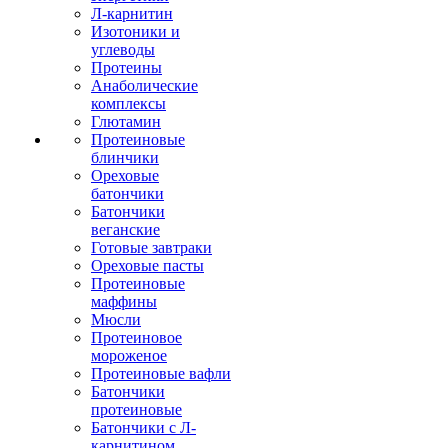
Л-карнитин
Изотоники и
углеводы
Протеины
Анаболические
комплексы
Глютамин
Протеиновые
блинчики
Ореховые
батончики
Батончики
веганские
Готовые завтраки
Ореховые пасты
Протеиновые
маффины
Мюсли
Протеиновое
мороженое
Протеиновые вафли
Батончики
протеиновые
Батончики с Л-
карнитином