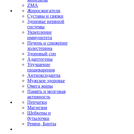
ZMA
Жиросжигатели
Суставы и связки
Здоровье нервной
системы
Укрепление
иммунитета
Печень и снижение
холестерина
Здоровый сон
Адаптогены
Улучшение
пищеварения
Антиоксиданты
Мужское здоровье
Омега жиры
Память и мозговая
активность
Перчатки
Магнезия
Шейкеры и
бутылочки
Ремни, Бинты