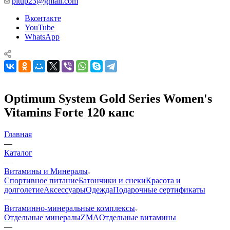
pitup23@gmail.com
Вконтакте
YouTube
WhatsApp
Optimum System Gold Series Women's
Vitamins Forte 120 капс
Главная
—
Каталог
—
Витамины и Минералы
Спортивное питание
Батончики и снеки
Красота и
долголетие
Аксессуары
Одежда
Подарочные сертификаты
—
Витаминно-минеральные комплексы
Отдельные минералы
ZMA
Отдельные витамины
—