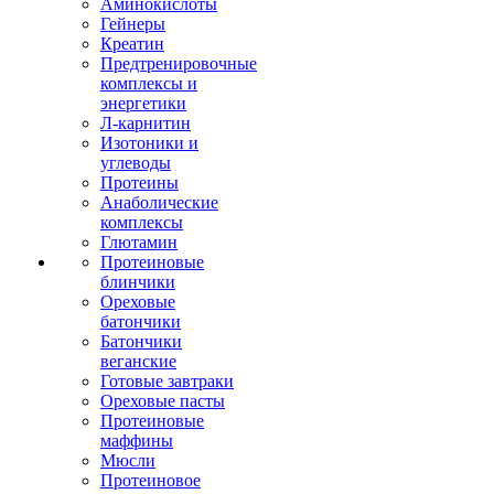
Аминокислоты
Гейнеры
Креатин
Предтренировочные
комплексы и
энергетики
Л-карнитин
Изотоники и
углеводы
Протеины
Анаболические
комплексы
Глютамин
Протеиновые
блинчики
Ореховые
батончики
Батончики
веганские
Готовые завтраки
Ореховые пасты
Протеиновые
маффины
Мюсли
Протеиновое