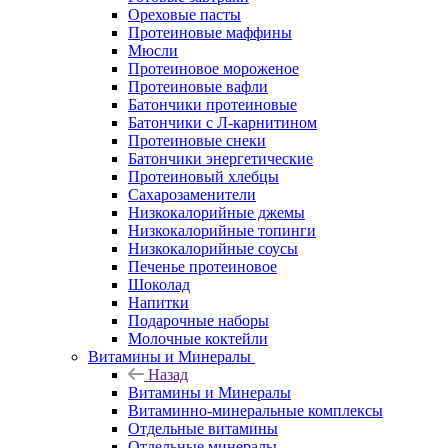
Ореховые пасты
Протеиновые маффины
Мюсли
Протеиновое мороженое
Протеиновые вафли
Батончики протеиновые
Батончики с Л-карнитином
Протеиновые снеки
Батончики энергетические
Протеиновый хлебцы
Сахарозаменители
Низкокалорийные джемы
Низкокалорийные топинги
Низкокалорийные соусы
Печенье протеиновое
Шоколад
Напитки
Подарочные наборы
Молочные коктейли
Витамины и Минералы
Назад
Витамины и Минералы
Витаминно-минеральные комплексы
Отдельные витамины
Отдельные минералы