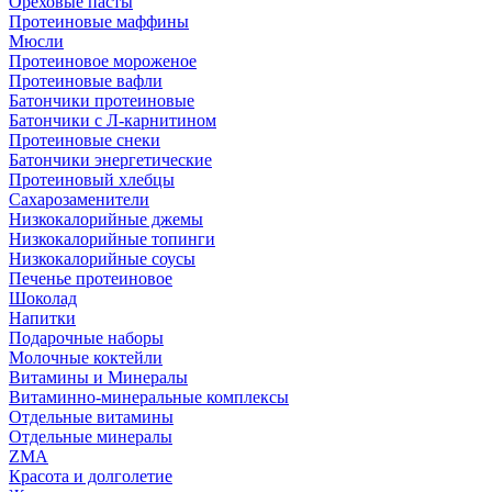
Ореховые пасты
Протеиновые маффины
Мюсли
Протеиновое мороженое
Протеиновые вафли
Батончики протеиновые
Батончики с Л-карнитином
Протеиновые снеки
Батончики энергетические
Протеиновый хлебцы
Сахарозаменители
Низкокалорийные джемы
Низкокалорийные топинги
Низкокалорийные соусы
Печенье протеиновое
Шоколад
Напитки
Подарочные наборы
Молочные коктейли
Витамины и Минералы
Витаминно-минеральные комплексы
Отдельные витамины
Отдельные минералы
ZMA
Красота и долголетие