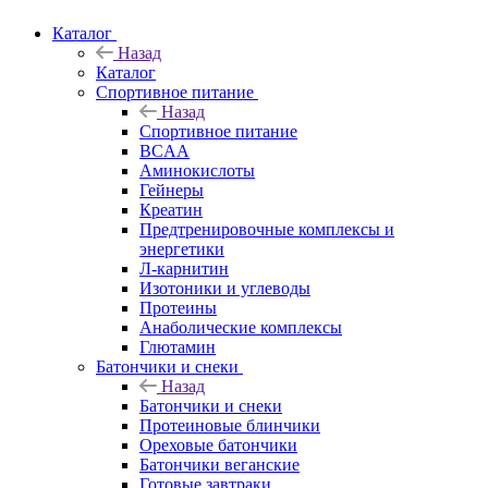
Каталог
Назад
Каталог
Спортивное питание
Назад
Спортивное питание
BCAA
Аминокислоты
Гейнеры
Креатин
Предтренировочные комплексы и
энергетики
Л-карнитин
Изотоники и углеводы
Протеины
Анаболические комплексы
Глютамин
Батончики и снеки
Назад
Батончики и снеки
Протеиновые блинчики
Ореховые батончики
Батончики веганские
Готовые завтраки