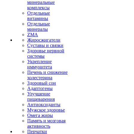
минеральные
комплексы
Отдельные
витамины
Отдельные
минералы
ZMA
Жиросжигатели
Суставы и связки
Здоровье нервной
системы
Укрепление
иммунитета
Печень и снижение
холестерина
Здоровый сон
Адаптогены
Улучшение
пищеварения
Антиоксиданты
Мужское здоровье
Омега жиры
Память и мозговая
активность
Перчатки