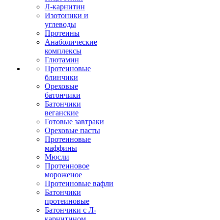
Л-карнитин
Изотоники и
углеводы
Протеины
Анаболические
комплексы
Глютамин
Протеиновые
блинчики
Ореховые
батончики
Батончики
веганские
Готовые завтраки
Ореховые пасты
Протеиновые
маффины
Мюсли
Протеиновое
мороженое
Протеиновые вафли
Батончики
протеиновые
Батончики с Л-
карнитином