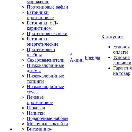
мороженое
Протеиновые вафли
Батончики
протеиновые
Батончики с Л-
карнитином
Протеиновые снеки
Как купить
Батончики
энергетические
Условия
Протеиновый
оплаты
хлебцы
Бренды
Условия
Сахарозаменители
Акции
доставки
Низкокалорийные
Гарантия
джемы
на товар
Низкокалорийные
топинги
Низкокалорийные
соусы
Печенье
протеиновое
Шоколад
Напитки
Подарочные наборы
Молочные коктейли
Витаминно-