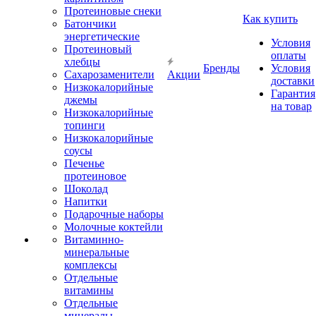
Протеиновые снеки
Как купить
Батончики
энергетические
Условия
Протеиновый
оплаты
хлебцы
Бренды
Условия
Сахарозаменители
Акции
доставки
Низкокалорийные
Гарантия
джемы
на товар
Низкокалорийные
топинги
Низкокалорийные
соусы
Печенье
протеиновое
Шоколад
Напитки
Подарочные наборы
Молочные коктейли
Витаминно-
минеральные
комплексы
Отдельные
витамины
Отдельные
минералы