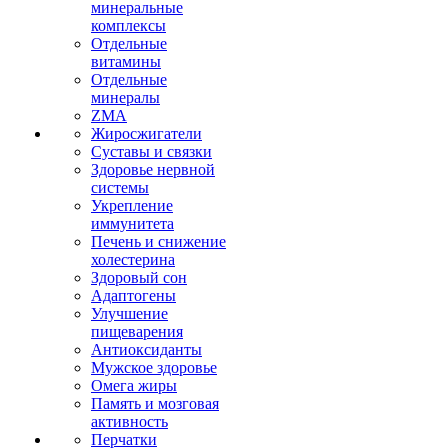
минеральные
комплексы
Отдельные
витамины
Отдельные
минералы
ZMA
Жиросжигатели
Суставы и связки
Здоровье нервной
системы
Укрепление
иммунитета
Печень и снижение
холестерина
Здоровый сон
Адаптогены
Улучшение
пищеварения
Антиоксиданты
Мужское здоровье
Омега жиры
Память и мозговая
активность
Перчатки