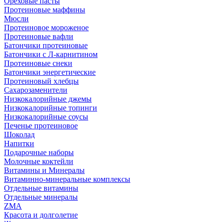
Ореховые пасты
Протеиновые маффины
Мюсли
Протеиновое мороженое
Протеиновые вафли
Батончики протеиновые
Батончики с Л-карнитином
Протеиновые снеки
Батончики энергетические
Протеиновый хлебцы
Сахарозаменители
Низкокалорийные джемы
Низкокалорийные топинги
Низкокалорийные соусы
Печенье протеиновое
Шоколад
Напитки
Подарочные наборы
Молочные коктейли
Витамины и Минералы
Витаминно-минеральные комплексы
Отдельные витамины
Отдельные минералы
ZMA
Красота и долголетие