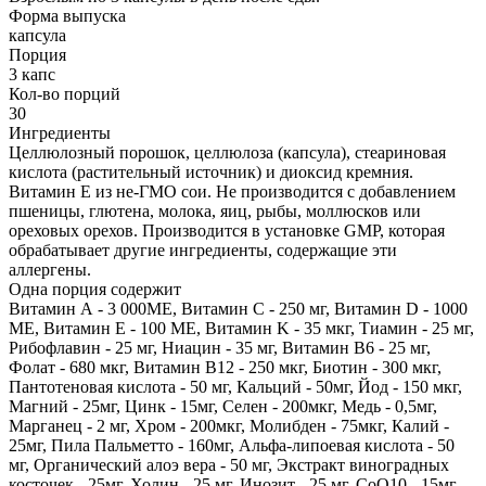
Форма выпуска
капсула
Порция
3 капс
Кол-во порций
30
Ингредиенты
Целлюлозный порошок, целлюлоза (капсула), стеариновая
кислота (растительный источник) и диоксид кремния.
Витамин Е из не-ГМО сои. Не производится с добавлением
пшеницы, глютена, молока, яиц, рыбы, моллюсков или
ореховых орехов. Производится в установке GMP, которая
обрабатывает другие ингредиенты, содержащие эти
аллергены.
Одна порция содержит
Витамин А - 3 000ME, Витамин С - 250 мг, Витамин D - 1000
ME, Витамин E - 100 ME, Витамин K - 35 мкг, Тиамин - 25 мг,
Рибофлавин - 25 мг, Ниацин - 35 мг, Витамин В6 - 25 мг,
Фолат - 680 мкг, Витамин В12 - 250 мкг, Биотин - 300 мкг,
Пантотеновая кислота - 50 мг, Кальций - 50мг, Йод - 150 мкг,
Магний - 25мг, Цинк - 15мг, Селен - 200мкг, Медь - 0,5мг,
Марганец - 2 мг, Хром - 200мкг, Молибден - 75мкг, Калий -
25мг, Пила Пальметто - 160мг, Альфа-липоевая кислота - 50
мг, Органический алоэ вера - 50 мг, Экстракт виноградных
косточек - 25мг, Холин - 25 мг, Инозит - 25 мг, CoQ10 - 15мг,