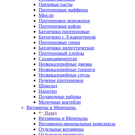
Ореховые пасты
Протеиновые маффины
Мюсли
Протеиновое мороженое
Протеиновые вафли
Батончики протеиновые
Батончики с Л-карнитином
Протеиновые снеки
Батончики энергетические
Протеиновый хлебцы
Сахарозаменители
Низкокалорийные джемы
Низкокалорийные топинги
Низкокалорийные соусы
Печенье протеиновое
Шоколад
Напитки
Подарочные наборы
Молочные коктейли
Витамины и Минералы
Назад
Витамины и Минералы
Витаминно-минеральные комплексы
Отдельные витамины
Отдельные минералы