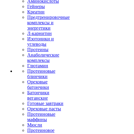
Аминокислоты
Гейнеры
Креатин
Предтренировочные
комплексы и
энергетики
Л-карнитин
Изотоники и
углеводы
Протеины
Анаболические
комплексы
Глютамин
Протеиновые
блинчики
Ореховые
батончики
Батончики
веганские
Готовые завтраки
Ореховые пасты
Протеиновые
маффины
Мюсли
Протеиновое