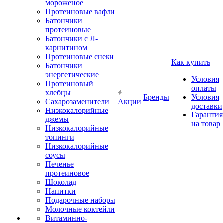
мороженое
Протеиновые вафли
Батончики
протеиновые
Батончики с Л-
карнитином
Протеиновые снеки
Как купить
Батончики
энергетические
Условия
Протеиновый
оплаты
хлебцы
Бренды
Условия
Сахарозаменители
Акции
доставки
Низкокалорийные
Гарантия
джемы
на товар
Низкокалорийные
топинги
Низкокалорийные
соусы
Печенье
протеиновое
Шоколад
Напитки
Подарочные наборы
Молочные коктейли
Витаминно-