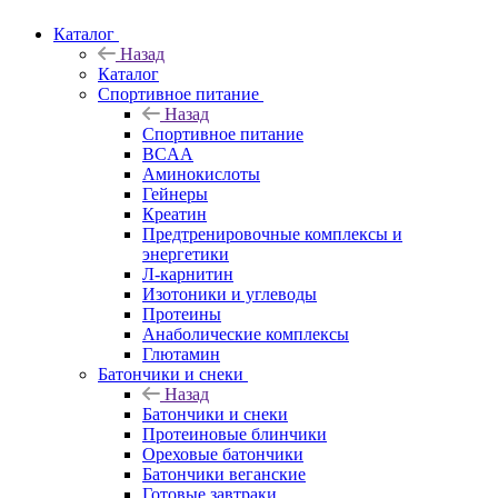
Каталог
Назад
Каталог
Спортивное питание
Назад
Спортивное питание
BCAA
Аминокислоты
Гейнеры
Креатин
Предтренировочные комплексы и
энергетики
Л-карнитин
Изотоники и углеводы
Протеины
Анаболические комплексы
Глютамин
Батончики и снеки
Назад
Батончики и снеки
Протеиновые блинчики
Ореховые батончики
Батончики веганские
Готовые завтраки