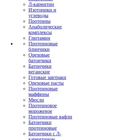
Л-карнитин
Изотоники и
углеводы
Протеины
Анаболические
комплексы
Глютамин
Протеиновые
блинчики
Ореховые
батончики
Батончики
веганские
Готовые завтраки
Ореховые пасты
Протеиновые
маффины
Мюсли
Протеиновое
мороженое
Протеиновые вафли
Батончики
протеиновые
Батончики с Л-
карнитином