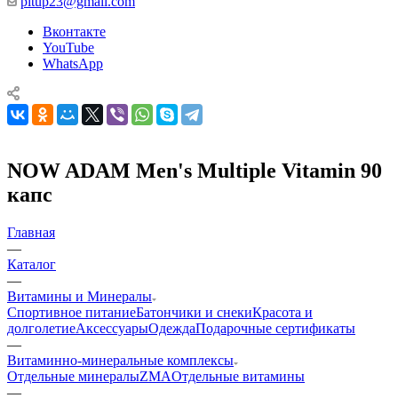
pitup23@gmail.com
Вконтакте
YouTube
WhatsApp
NOW ADAM Men's Multiple Vitamin 90
капс
Главная
—
Каталог
—
Витамины и Минералы
Спортивное питание
Батончики и снеки
Красота и
долголетие
Аксессуары
Одежда
Подарочные сертификаты
—
Витаминно-минеральные комплексы
Отдельные минералы
ZMA
Отдельные витамины
—