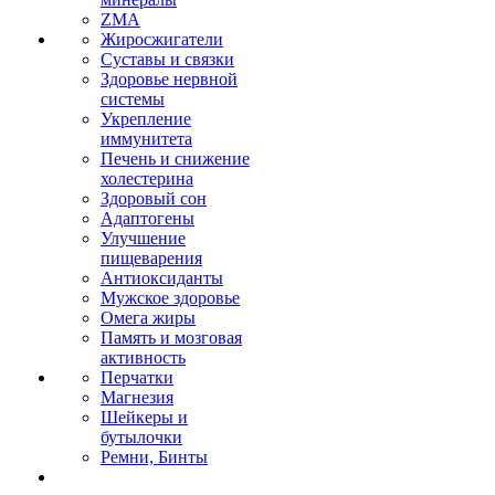
ZMA
Жиросжигатели
Суставы и связки
Здоровье нервной
системы
Укрепление
иммунитета
Печень и снижение
холестерина
Здоровый сон
Адаптогены
Улучшение
пищеварения
Антиоксиданты
Мужское здоровье
Омега жиры
Память и мозговая
активность
Перчатки
Магнезия
Шейкеры и
бутылочки
Ремни, Бинты