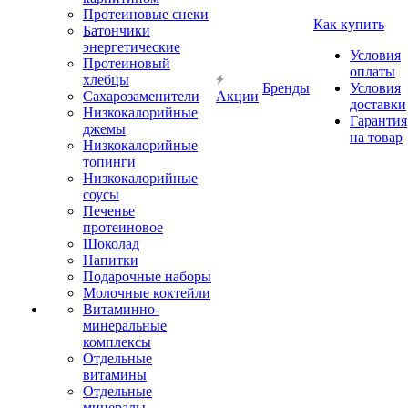
Протеиновые снеки
Как купить
Батончики
энергетические
Условия
Протеиновый
оплаты
хлебцы
Бренды
Условия
Сахарозаменители
Акции
доставки
Низкокалорийные
Гарантия
джемы
на товар
Низкокалорийные
топинги
Низкокалорийные
соусы
Печенье
протеиновое
Шоколад
Напитки
Подарочные наборы
Молочные коктейли
Витаминно-
минеральные
комплексы
Отдельные
витамины
Отдельные
минералы