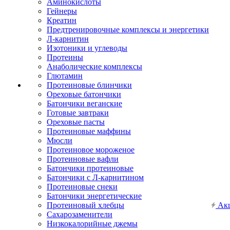
Аминокислоты
Гейнеры
Креатин
Предтренировочные комплексы и энергетики
Л-карнитин
Изотоники и углеводы
Протеины
Анаболические комплексы
Глютамин
Протеиновые блинчики
Ореховые батончики
Батончики веганские
Готовые завтраки
Ореховые пасты
Протеиновые маффины
Мюсли
Протеиновое мороженое
Протеиновые вафли
Батончики протеиновые
Батончики с Л-карнитином
Протеиновые снеки
Батончики энергетические
Протеиновый хлебцы
Ак
Сахарозаменители
Низкокалорийные джемы