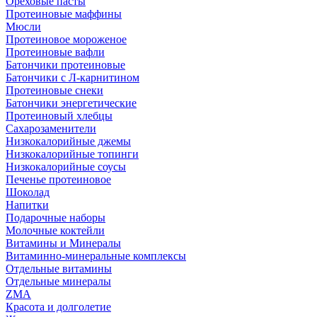
Ореховые пасты
Протеиновые маффины
Мюсли
Протеиновое мороженое
Протеиновые вафли
Батончики протеиновые
Батончики с Л-карнитином
Протеиновые снеки
Батончики энергетические
Протеиновый хлебцы
Сахарозаменители
Низкокалорийные джемы
Низкокалорийные топинги
Низкокалорийные соусы
Печенье протеиновое
Шоколад
Напитки
Подарочные наборы
Молочные коктейли
Витамины и Минералы
Витаминно-минеральные комплексы
Отдельные витамины
Отдельные минералы
ZMA
Красота и долголетие