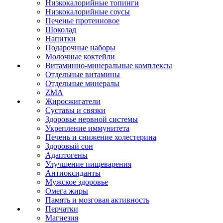
Низкокалорийные топинги
Низкокалорийные соусы
Печенье протеиновое
Шоколад
Напитки
Подарочные наборы
Молочные коктейли
Витаминно-минеральные комплексы
Отдельные витамины
Отдельные минералы
ZMA
Жиросжигатели
Суставы и связки
Здоровье нервной системы
Укрепление иммунитета
Печень и снижение холестерина
Здоровый сон
Адаптогены
Улучшение пищеварения
Антиоксиданты
Мужское здоровье
Омега жиры
Память и мозговая активность
Перчатки
Магнезия