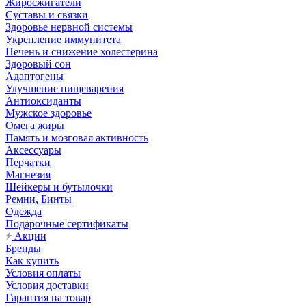
Жиросжигатели
Суставы и связки
Здоровье нервной системы
Укрепление иммунитета
Печень и снижение холестерина
Здоровый сон
Адаптогены
Улучшение пищеварения
Антиоксиданты
Мужское здоровье
Омега жиры
Память и мозговая активность
Аксессуары
Перчатки
Магнезия
Шейкеры и бутылочки
Ремни, Бинты
Одежда
Подарочные сертификаты
Акции
Бренды
Как купить
Условия оплаты
Условия доставки
Гарантия на товар