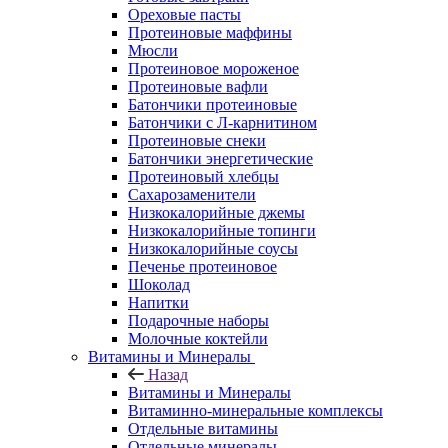
Ореховые пасты
Протеиновые маффины
Мюсли
Протеиновое мороженое
Протеиновые вафли
Батончики протеиновые
Батончики с Л-карнитином
Протеиновые снеки
Батончики энергетические
Протеиновый хлебцы
Сахарозаменители
Низкокалорийные джемы
Низкокалорийные топинги
Низкокалорийные соусы
Печенье протеиновое
Шоколад
Напитки
Подарочные наборы
Молочные коктейли
Витамины и Минералы
Назад
Витамины и Минералы
Витаминно-минеральные комплексы
Отдельные витамины
Отдельные минералы