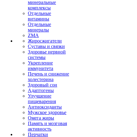
минеральные
комплексы
Отдельные
витамины
Отдельные
минералы
ZMA
Жиросжигатели
Суставы и связки
Здоровье нервной
системы
Укрепление
иммунитета
Печень и снижение
холестерина
Здоровый сон
Адаптогены
Улучшение
пищеварения
Антиоксиданты
Мужское здоровье
Омега жиры
Память и мозговая
активность
Перчатки