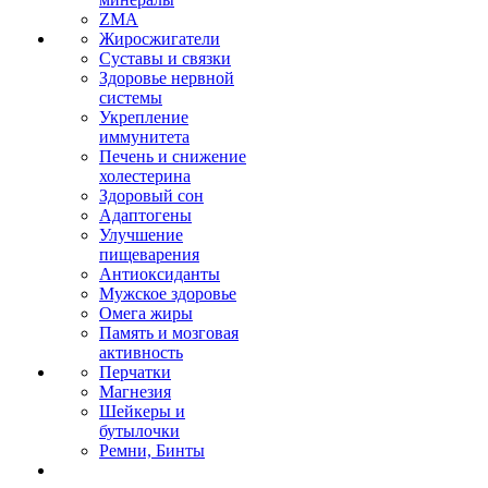
ZMA
Жиросжигатели
Суставы и связки
Здоровье нервной
системы
Укрепление
иммунитета
Печень и снижение
холестерина
Здоровый сон
Адаптогены
Улучшение
пищеварения
Антиоксиданты
Мужское здоровье
Омега жиры
Память и мозговая
активность
Перчатки
Магнезия
Шейкеры и
бутылочки
Ремни, Бинты