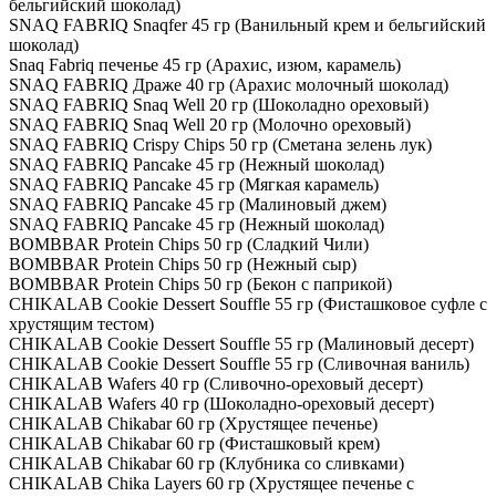
бельгийский шоколад)
SNAQ FABRIQ Snaqfer 45 гр (Ванильный крем и бельгийский
шоколад)
Snaq Fabriq печенье 45 гр (Арахис, изюм, карамель)
SNAQ FABRIQ Драже 40 гр (Арахис молочный шоколад)
SNAQ FABRIQ Snaq Well 20 гр (Шоколадно ореховый)
SNAQ FABRIQ Snaq Well 20 гр (Молочно ореховый)
SNAQ FABRIQ Crispy Chips 50 гр (Сметана зелень лук)
SNAQ FABRIQ Pancake 45 гр (Нежный шоколад)
SNAQ FABRIQ Pancake 45 гр (Мягкая карамель)
SNAQ FABRIQ Pancake 45 гр (Малиновый джем)
SNAQ FABRIQ Pancake 45 гр (Нежный шоколад)
BOMBBAR Protein Chips 50 гр (Сладкий Чили)
BOMBBAR Protein Chips 50 гр (Нежный сыр)
BOMBBAR Protein Chips 50 гр (Бекон с паприкой)
CHIKALAB Cookie Dessert Souffle 55 гр (Фисташковое суфле с
хрустящим тестом)
CHIKALAB Cookie Dessert Souffle 55 гр (Малиновый десерт)
CHIKALAB Cookie Dessert Souffle 55 гр (Сливочная ваниль)
CHIKALAB Wafers 40 гр (Сливочно-ореховый десерт)
CHIKALAB Wafers 40 гр (Шоколадно-ореховый десерт)
CHIKALAB Chikabar 60 гр (Хрустящее печенье)
CHIKALAB Chikabar 60 гр (Фисташковый крем)
CHIKALAB Chikabar 60 гр (Клубника со сливками)
CHIKALAB Chika Layers 60 гр (Хрустящее печенье с