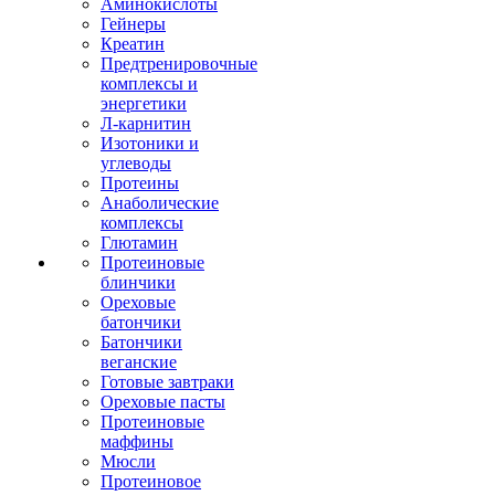
Аминокислоты
Гейнеры
Креатин
Предтренировочные
комплексы и
энергетики
Л-карнитин
Изотоники и
углеводы
Протеины
Анаболические
комплексы
Глютамин
Протеиновые
блинчики
Ореховые
батончики
Батончики
веганские
Готовые завтраки
Ореховые пасты
Протеиновые
маффины
Мюсли
Протеиновое