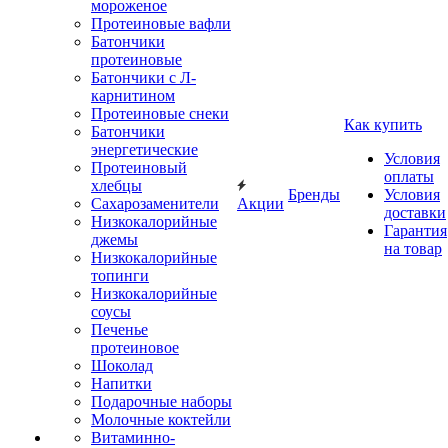
мороженое
Протеиновые вафли
Батончики
протеиновые
Батончики с Л-
карнитином
Протеиновые снеки
Как купить
Батончики
энергетические
Условия
Протеиновый
оплаты
хлебцы
Бренды
Условия
Сахарозаменители
Акции
доставки
Низкокалорийные
Гарантия
джемы
на товар
Низкокалорийные
топинги
Низкокалорийные
соусы
Печенье
протеиновое
Шоколад
Напитки
Подарочные наборы
Молочные коктейли
Витаминно-