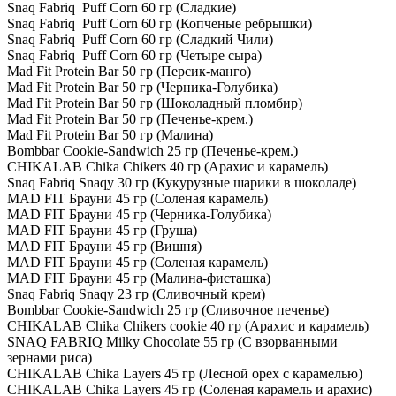
Snaq Fabriq Puff Corn 60 гр (Сладкие)
Snaq Fabriq Puff Corn 60 гр (Копченые ребрышки)
Snaq Fabriq Puff Corn 60 гр (Сладкий Чили)
Snaq Fabriq Puff Corn 60 гр (Четыре сыра)
Mad Fit Protein Bar 50 гр (Персик-манго)
Mad Fit Protein Bar 50 гр (Черника-Голубика)
Mad Fit Protein Bar 50 гр (Шоколадный пломбир)
Mad Fit Protein Bar 50 гр (Печенье-крем.)
Mad Fit Protein Bar 50 гр (Малина)
Bombbar Cookie-Sandwich 25 гр (Печенье-крем.)
CHIKALAB Chika Chikers 40 гр (Арахис и карамель)
Snaq Fabriq Snaqy 30 гр (Кукурузные шарики в шоколаде)
MAD FIT Брауни 45 гр (Соленая карамель)
MAD FIT Брауни 45 гр (Черника-Голубика)
MAD FIT Брауни 45 гр (Груша)
MAD FIT Брауни 45 гр (Вишня)
MAD FIT Брауни 45 гр (Соленая карамель)
MAD FIT Брауни 45 гр (Малина-фисташка)
Snaq Fabriq Snaqy 23 гр (Сливочный крем)
Bombbar Cookie-Sandwich 25 гр (Сливочное печенье)
CHIKALAB Chika Chikers cookie 40 гр (Арахис и карамель)
SNAQ FABRIQ Milky Chocolate 55 гр (С взорванными
зернами риса)
CHIKALAB Chika Layers 45 гр (Лесной орех с карамелью)
CHIKALAB Chika Layers 45 гр (Соленая карамель и арахис)