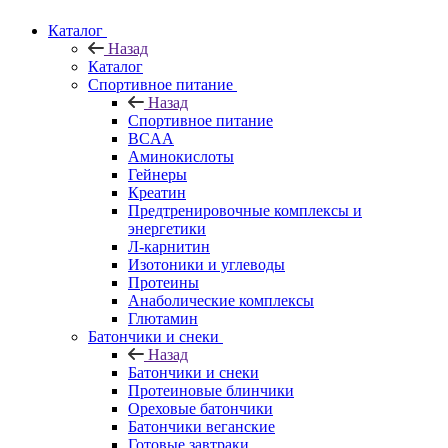
Каталог
Назад
Каталог
Спортивное питание
Назад
Спортивное питание
BCAA
Аминокислоты
Гейнеры
Креатин
Предтренировочные комплексы и
энергетики
Л-карнитин
Изотоники и углеводы
Протеины
Анаболические комплексы
Глютамин
Батончики и снеки
Назад
Батончики и снеки
Протеиновые блинчики
Ореховые батончики
Батончики веганские
Готовые завтраки