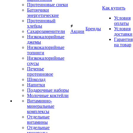
Протеиновые снеки
Как купить
Батончики
энергетические
Условия
Протеиновый
оплаты
хлебцы
Бренды
Условия
Сахарозаменители
Акции
доставки
Низкокалорийные
Гарантия
джемы
на товар
Низкокалорийные
топинги
Низкокалорийные
соусы
Печенье
протеиновое
Шоколад
Напитки
Подарочные наборы
Молочные коктейли
Витаминно-
минеральные
комплексы
Отдельные
витамины
Отдельные
минералы