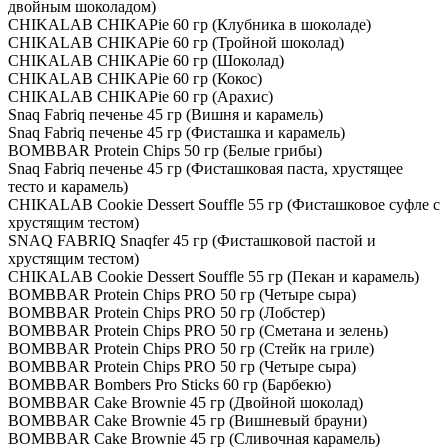
двойным шоколадом)
CHIKALAB CHIKAPie 60 гр (Клубника в шоколаде)
CHIKALAB CHIKAPie 60 гр (Тройной шоколад)
CHIKALAB CHIKAPie 60 гр (Шоколад)
CHIKALAB CHIKAPie 60 гр (Кокоc)
CHIKALAB CHIKAPie 60 гр (Арахис)
Snaq Fabriq печенье 45 гр (Вишня и карамель)
Snaq Fabriq печенье 45 гр (Фисташка и карамель)
BOMBBAR Protein Chips 50 гр (Белые грибы)
Snaq Fabriq печенье 45 гр (Фисташковая паста, хрустящее
тесто и карамель)
CHIKALAB Cookie Dessert Souffle 55 гр (Фисташковое суфле с
хрустящим тестом)
SNAQ FABRIQ Snaqfer 45 гр (Фисташковой пастой и
хрустящим тестом)
CHIKALAB Cookie Dessert Souffle 55 гр (Пекан и карамель)
BOMBBAR Protein Chips PRO 50 гр (Четыре сыра)
BOMBBAR Protein Chips PRO 50 гр (Лобстер)
BOMBBAR Protein Chips PRO 50 гр (Сметана и зелень)
BOMBBAR Protein Chips PRO 50 гр (Стейк на гриле)
BOMBBAR Protein Chips PRO 50 гр (Четыре сыра)
BOMBBAR Bombers Pro Sticks 60 гр (Барбекю)
BOMBBAR Cake Brownie 45 гр (Двойной шоколад)
BOMBBAR Cake Brownie 45 гр (Вишневый брауни)
BOMBBAR Cake Brownie 45 гр (Сливочная карамель)