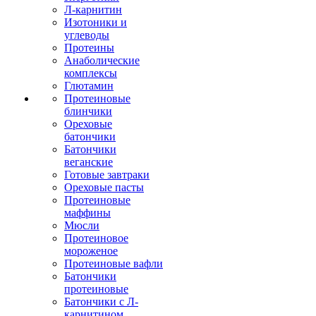
Л-карнитин
Изотоники и
углеводы
Протеины
Анаболические
комплексы
Глютамин
Протеиновые
блинчики
Ореховые
батончики
Батончики
веганские
Готовые завтраки
Ореховые пасты
Протеиновые
маффины
Мюсли
Протеиновое
мороженое
Протеиновые вафли
Батончики
протеиновые
Батончики с Л-
карнитином