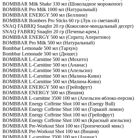
BOMBBAR Milk Shake 330 мл (Шоколадное мороженое)
BOMBBAR Pro Milk 1000 мл (Натуральный)
BOMBBAR ENERGY 500 мл (Беллини)
BOMBBAR Bombers Pro Sticks 60 гр (Лук со сметаной)
SNAQ FABRIQ Snaqfer 20 гр (Кокосовое-миндальный десерт)
SNAQ FABRIQ Snaqfer 20 гр (Печенье-крем.)
BOMBBAR ENERGY 500 мл (Спритц Аперитиво)
BOMBBAR Pro Milk 500 мл (Натуральный)
Bombbar Lemonade 500 мл (Тархун)
Bombbar Lemonade 500 мл (Дюшес)
BOMBBAR L-Carnitine 500 мл (Мохито)
BOMBBAR L-Carnitine 500 мл (Ананас)
BOMBBAR L-Carnitine 500 мл (Апельсин)
BOMBBAR L-Carnitine 500 мл (Малина-Киви)
BOMBBAR L-Carnitine 500 мл (Малина-Киви)
BOMBBAR ENERGY 500 мл (Грейпфрут)
BOMBBAR ENERGY 500 мл (Вишня)
BOMBBAR L-carnitine 3500 100 мл (Апельсин-яблоко-персик)
BOMBBAR Energy Coffeine Shot 100 мл (Energy Bull)
BOMBBAR Energy Coffeine Shot 100 мл (Горький лимон)
BOMBBAR Energy Coffeine Shot 100 мл (Грейпфрут)
BOMBBAR Energy Coffeine Shot 100 мл (Красный апельсин)
BOMBBAR Pre-Workout Shot 100 мл (Тропический микс)
BOMBBAR Pre-Workout Shot 100 мл (Вишня)
BOMBBAR L-carnitine 3500 100 мл (Ананас)