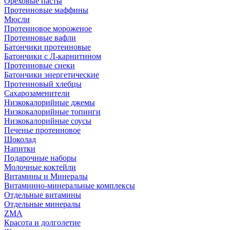
Ореховые пасты
Протеиновые маффины
Мюсли
Протеиновое мороженое
Протеиновые вафли
Батончики протеиновые
Батончики с Л-карнитином
Протеиновые снеки
Батончики энергетические
Протеиновый хлебцы
Сахарозаменители
Низкокалорийные джемы
Низкокалорийные топинги
Низкокалорийные соусы
Печенье протеиновое
Шоколад
Напитки
Подарочные наборы
Молочные коктейли
Витамины и Минералы
Витаминно-минеральные комплексы
Отдельные витамины
Отдельные минералы
ZMA
Красота и долголетие