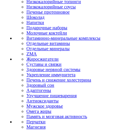
Низкокалорийные топинги
Низкокалорийные соусы
Печенье протеиновое
Шоколад
Напитки
Подарочные наборы
Молочные коктейли
Витаминно-минеральные комплексы
Отдельные витамины
Отдельные минералы
ZMA
Жиросжигатели
Суставы и связки
Здоровье нервной системы
Укрепление иммунитета
Печень и снижение холестерина
Здоровый сон
Адаптогены
Улучшение пищеварения
Антиоксиданты
Мужское здоровье
Омега жиры
Память и мозговая активность
Перчатки
Магнезия