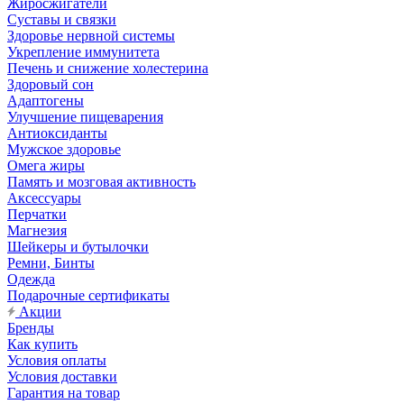
Жиросжигатели
Суставы и связки
Здоровье нервной системы
Укрепление иммунитета
Печень и снижение холестерина
Здоровый сон
Адаптогены
Улучшение пищеварения
Антиоксиданты
Мужское здоровье
Омега жиры
Память и мозговая активность
Аксессуары
Перчатки
Магнезия
Шейкеры и бутылочки
Ремни, Бинты
Одежда
Подарочные сертификаты
Акции
Бренды
Как купить
Условия оплаты
Условия доставки
Гарантия на товар