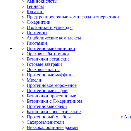
Аминокислоты
Гейнеры
Креатин
Предтренировочные комплексы и энергетики
Л-карнитин
Изотоники и углеводы
Протеины
Анаболические комплексы
Глютамин
Протеиновые блинчики
Ореховые батончики
Батончики веганские
Готовые завтраки
Ореховые пасты
Протеиновые маффины
Мюсли
Протеиновое мороженое
Протеиновые вафли
Батончики протеиновые
Батончики с Л-карнитином
Протеиновые снеки
Батончики энергетические
Протеиновый хлебцы
Ак
Сахарозаменители
Низкокалорийные джемы