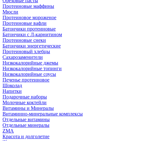
Ореховые пасты
Протеиновые маффины
Мюсли
Протеиновое мороженое
Протеиновые вафли
Батончики протеиновые
Батончики с Л-карнитином
Протеиновые снеки
Батончики энергетические
Протеиновый хлебцы
Сахарозаменители
Низкокалорийные джемы
Низкокалорийные топинги
Низкокалорийные соусы
Печенье протеиновое
Шоколад
Напитки
Подарочные наборы
Молочные коктейли
Витамины и Минералы
Витаминно-минеральные комплексы
Отдельные витамины
Отдельные минералы
ZMA
Красота и долголетие